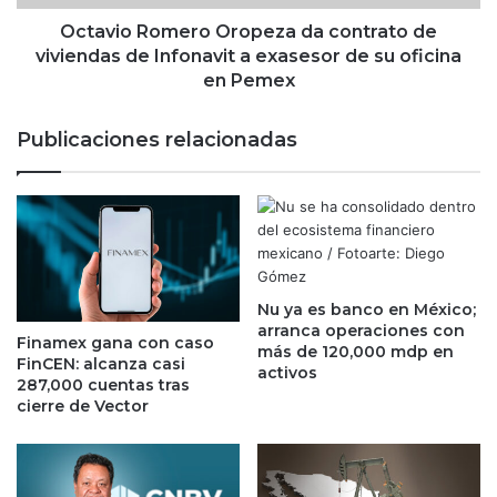
i
o
s
m
Octavio Romero Oropeza da contrato de
i
e
viviendas de Infonavit a exasesor de su oficina
ó
r
en Pemex
n
o
d
O
Publicaciones relacionadas
e
r
l
o
b
p
i
e
t
z
c
a
o
d
i
Nu ya es banco en México;
a
arranca operaciones con
n
c
Finamex gana con caso
más de 120,000 mdp en
y
o
FinCEN: alcanza casi
activos
v
n
287,000 cuentas tras
e
t
cierre de Vector
r
r
i
a
e
t
s
o