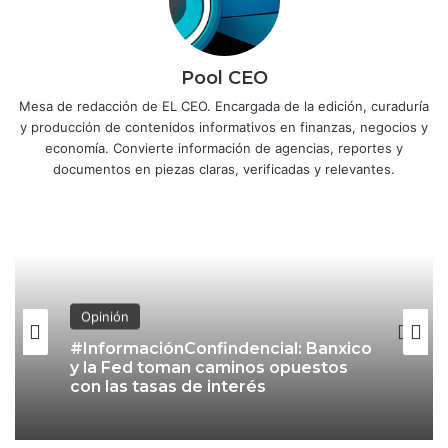
Pool CEO
Mesa de redacción de EL CEO. Encargada de la edición, curaduría
y producción de contenidos informativos en finanzas, negocios y
economía. Convierte información de agencias, reportes y
documentos en piezas claras, verificadas y relevantes.
Opinión
Opinión
#InformaciónConfidencial:
Michoacán, un nuevo frente en la
#InformaciónConfindencial: Banxico
relación con EU