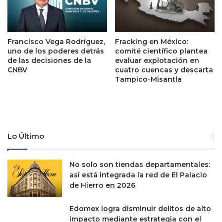
g
d
o
e
d
v
e
Francisco Vega Rodríguez,
Fracking en México:
i
uno de los poderes detrás
comité científico plantea
n
v
de las decisiones de la
evaluar explotación en
u
i
CNBV
cuatro cuencas y descarta
e
e
Tampico-Misantla
v
n
a
d
s
a
c
s
a
d
í
e
Lo Último
d
I
a
n
No solo son tiendas departamentales:
s
f
así está integrada la red de El Palacio
o
de Hierro en 2026
n
a
v
Edomex logra disminuir delitos de alto
i
impacto mediante estrategia con el