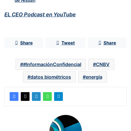
de Nissan
EL CEO Podcast en YouTube
Share
Tweet
Share
#InformaciónConfidencial
CNBV
datos biométricos
energía