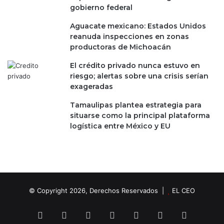
t
gobierno federal
a
Aguacate mexicano: Estados Unidos
e
reanuda inspecciones en zonas
x
productoras de Michoacán
a
s
El crédito privado nunca estuvo en
e
riesgo; alertas sobre una crisis serían
s
exageradas
o
r
Tamaulipas plantea estrategia para
d
situarse como la principal plataforma
e
logística entre México y EU
s
u
o
f
i
c
© Copyright 2026, Derechos Reservados |
EL CEO
i
n
Facebook
X
LinkedIn
YouTube
Instagram
Spotify
TikTok
a