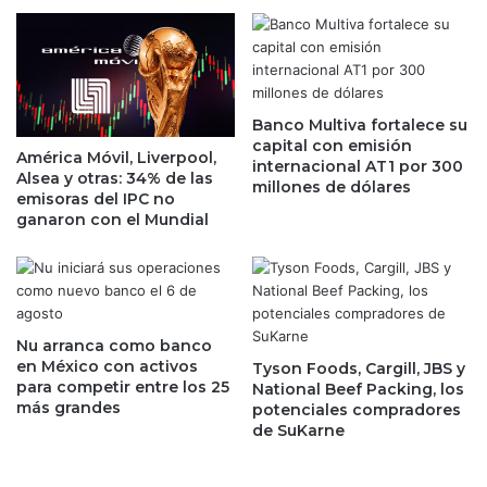
o
s
d
d
e
e
v
l
i
T
v
Banco Multiva fortalece su
-
i
capital con emisión
M
América Móvil, Liverpool,
internacional AT1 por 300
e
E
Alsea y otras: 34% de las
millones de dólares
n
C
emisoras del IPC no
d
p
ganaron con el Mundial
a
r
s
o
d
l
e
o
I
n
Nu arranca como banco
n
g
en México con activos
Tyson Foods, Cargill, JBS y
f
a
para competir entre los 25
National Beef Packing, los
o
n
más grandes
potenciales compradores
n
l
de SuKarne
a
a
v
i