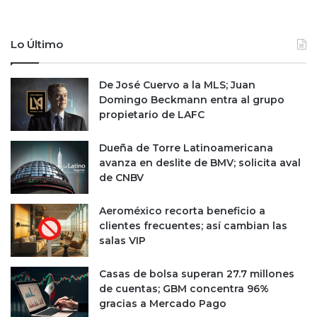
i
n
t
c
a
e
Lo Último
e
r
x
t
a
i
De José Cuervo a la MLS; Juan
s
d
Domingo Beckmann entra al grupo
e
u
propietario de LAFC
s
m
o
b
Dueña de Torre Latinoamericana
r
r
avanza en deslite de BMV; solicita aval
d
e
de CNBV
e
y
s
a
u
Aeroméxico recorta beneficio a
f
o
clientes frecuentes; así cambian las
e
f
salas VIP
c
i
t
c
a
Casas de bolsa superan 27.7 millones
i
n
de cuentas; GBM concentra 96%
n
l
gracias a Mercado Pago
a
a