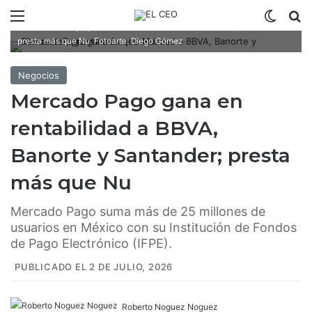
Menú
Switch
B
Mercado Pago gana en rentabilidad a BBVA, Banorte y Santander;
presta más que Nu. Fotoarte: Diego Gómez
Negocios
Mercado Pago gana en
rentabilidad a BBVA,
Banorte y Santander; presta
más que Nu
Mercado Pago suma más de 25 millones de
usuarios en México con su Institución de Fondos
de Pago Electrónico (IFPE).
PUBLICADO EL 2 DE JULIO, 2026
Roberto Noguez Noguez