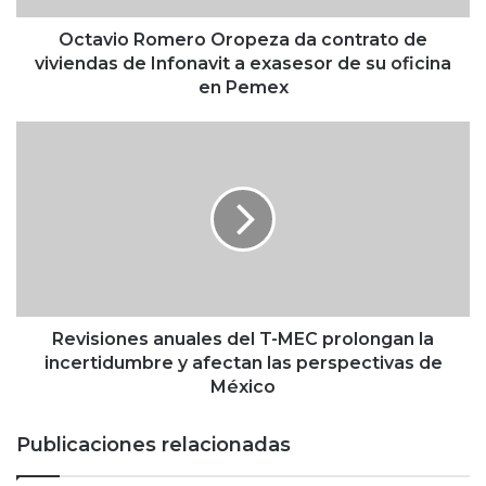
o
m
Octavio Romero Oropeza da contrato de
e
viviendas de Infonavit a exasesor de su oficina
r
en Pemex
o
O
R
r
e
o
v
p
i
e
s
z
i
a
o
d
n
a
e
c
s
Revisiones anuales del T-MEC prolongan la
o
a
incertidumbre y afectan las perspectivas de
n
n
México
t
u
r
a
Publicaciones relacionadas
a
l
t
e