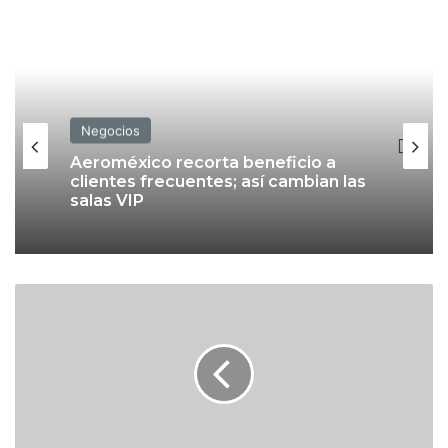
Negocios
Aeroméxico recorta beneficio a
clientes frecuentes; así cambian las
salas VIP
O
c
t
a
v
i
o
R