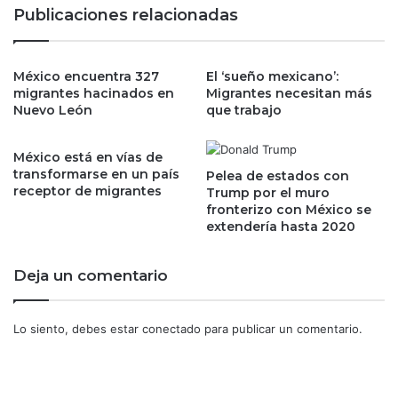
e
:
Publicaciones relacionadas
d
l
e
a
l
U
p
México encuentra 327
El ‘sueño mexicano’:
E
migrantes hacinados en
Migrantes necesitan más
e
s
Nuevo León
que trabajo
s
e
i
l
m
l
México está en vías de
i
a
transformarse en un país
Pelea de estados con
s
'
receptor de migrantes
Trump por el muro
m
e
fronterizo con México se
o
extendería hasta 2020
l
e
ú
n
n
Deja un comentario
l
i
o
c
s
o
Lo siento, debes estar
conectado
para publicar un comentario.
m
a
e
c
r
u
c
e