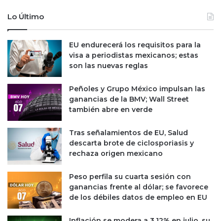
a
r
Lo Último
d
d
o
o
s
p
EU endurecerá los requisitos para la
f
o
visa a periodistas mexicanos; estas
i
s
son las nuevas reglas
n
i
a
b
Peñoles y Grupo México impulsan las
n
l
ganancias de la BMV; Wall Street
c
e
también abre en verde
i
'
e
p
r
Tras señalamientos de EU, Salud
a
o
descarta brote de ciclosporiasis y
r
s
rechaza origen mexicano
a
s
e
Peso perfila su cuarta sesión con
p
ganancias frente al dólar; se favorece
a
de los débiles datos de empleo en EU
r
a
Inflación se modera a 3.12% en julio, su