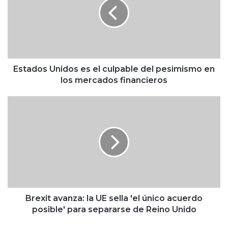
a
d
o
s
U
n
i
Estados Unidos es el culpable del pesimismo en
d
los mercados financieros
o
s
B
e
r
s
e
e
x
l
i
c
t
u
a
l
v
p
a
a
n
Brexit avanza: la UE sella 'el único acuerdo
b
z
posible' para separarse de Reino Unido
l
a