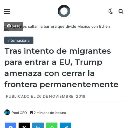
Menú
Switch
B
(AFP)
Internacional
Tras intento de migrantes
para entrar a EU, Trump
amenaza con cerrar la
frontera permanentemente
PUBLICADO EL 26 DE NOVIEMBRE, 2018
Pool CEO
2 minutos de lectura
Facebook
X
LinkedIn
WhatsApp
Telegram