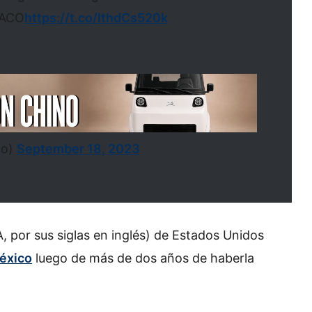
NACO
https://t.co/lthdCs520k
co)
September 18, 2023
, por sus siglas en inglés) de Estados Unidos
México
luego de más de dos años de haberla