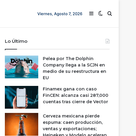
Barra lateral
Switch skin
Buscar
Viernes, Agosto 7, 2026
Lo Último
Pelea por The Dolphin
Company llega a la SCJN en
medio de su reestructura en
EU
Finamex gana con caso
FinCEN: alcanza casi 287,000
cuentas tras cierre de Vector
Cerveza mexicana pierde
espuma: caen producción,
ventas y exportaciones;
Heineken y Modelo aceleran