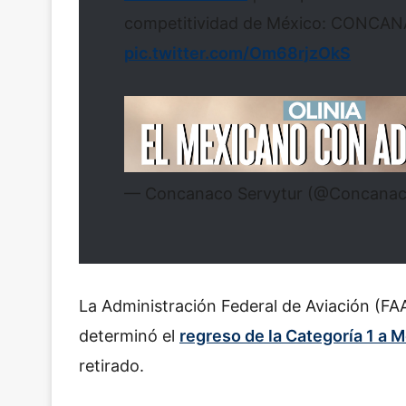
competitividad de México: CONCA
pic.twitter.com/Om68rjzOkS
— Concanaco Servytur (@Concana
La Administración Federal de Aviación (FAA
determinó el
regreso de la Categoría 1 a 
retirado.