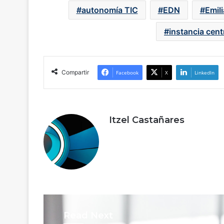
autonomía TIC
EDN
Emil
instancia cent
Compartir
Facebook
X
LinkedIn
Itzel Castañares
Read Next