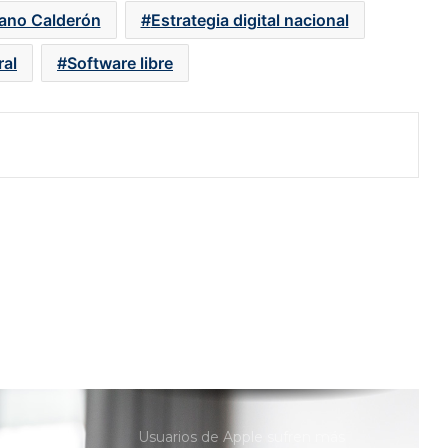
con su regreso al 5G
iano Calderón
Estrategia digital nacional
ral
Software libre
Gemini vs ChatGPT: la IA de Google
gana terreno en tráfico global
Mercado global de smartphones
cae 11%; Xiaomi, Oppo y Vivo, los
más afectados por la crisis de chips
Ventas de computadoras caen en
medio de la escasez de memorias
RAM
Fraudes digitales se disparan en
vacaciones; hoteles y boletos, entre
los principales blancos
Usuarios de Apple sufren más