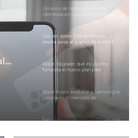
Uso del doble SIM en México
resiste pese al avance de la eSIM
Apple Upgrade: qué es y cómo
es y
funciona el nuevo plan para
estrenar un iPhone o una Mac con
evo
pagos mensuales
n
Apple busca arrebatar a Samsung la
corona en el mercado de
on
smartphones plegables en 2026
Samsung se adelanta al iPhone con
el Fold 8: lanza plegable tamaño
pasaporte
Huawei reta a Apple y Samsung
con su regreso al 5G