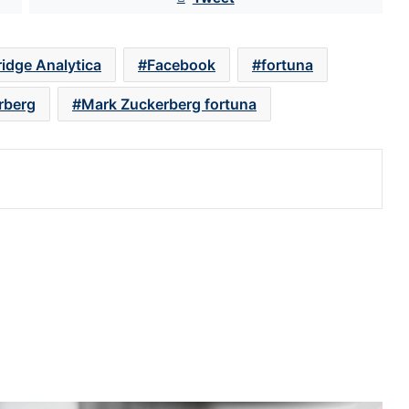
Gemini vs ChatGPT: la IA de Google
gana terreno en tráfico global
idge Analytica
Facebook
fortuna
rberg
Mark Zuckerberg fortuna
Mercado global de smartphones
cae 11%; Xiaomi, Oppo y Vivo, los
más afectados por la crisis de chips
Ventas de computadoras caen en
medio de la escasez de memorias
RAM
Fraudes digitales se disparan en
vacaciones; hoteles y boletos, entre
los principales blancos
Usuarios de Apple sufren más
ciberataques que los de Microsoft