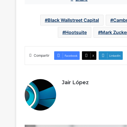
Black Wallstreet Capital
Cambr
Hootsuite
Mark Zucke
Compartir
Facebook
X
LinkedIn
Jair López