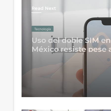
Read Next
Tecnología
Apple Upgrade: qué 
cómo funciona el nu
plan para estrenar u
iPhone o una Mac c
pagos mensuales