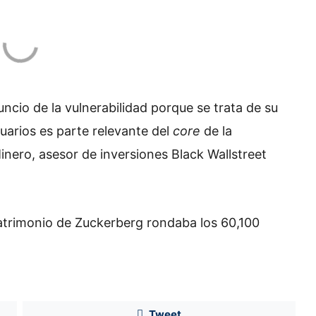
cio de la vulnerabilidad porque se trata de su
suarios es parte relevante del
core
de la
Minero, asesor de inversiones Black Wallstreet
patrimonio de Zuckerberg rondaba los 60,100
Huawei reta a Apple y Samsung
con su regreso al 5G
Tweet