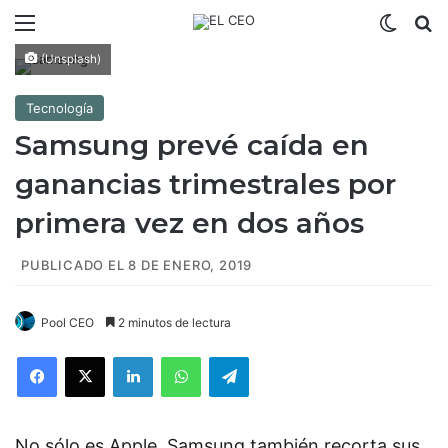
Menú
Switch
B
(Unsplash)
Tecnología
Samsung prevé caída en
ganancias trimestrales por
primera vez en dos años
PUBLICADO EL 8 DE ENERO, 2019
Pool CEO
2 minutos de lectura
Facebook
X
LinkedIn
WhatsApp
Telegram
No sólo es Apple, Samsung también recorta sus