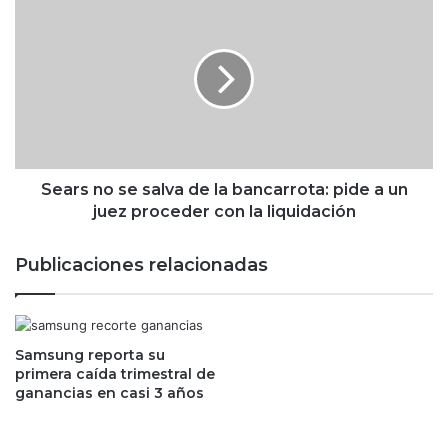
i
e
c
a
o
r
l
s
y
n
d
o
e
s
s
e
a
s
Sears no se salva de la bancarrota: pide a un
b
a
juez proceder con la liquidación
a
l
s
v
Publicaciones relacionadas
t
a
o
d
d
e
e
l
g
Samsung reporta su
a
primera caída trimestral de
a
b
ganancias en casi 3 años
s
a
o
n
l
c