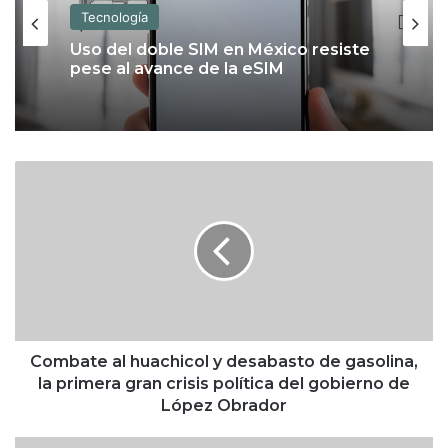
Tecnología
Uso del doble SIM en México resiste
pese al avance de la eSIM
C
o
m
b
a
t
e
a
l
h
Combate al huachicol y desabasto de gasolina,
u
la primera gran crisis política del gobierno de
a
López Obrador
c
h
S