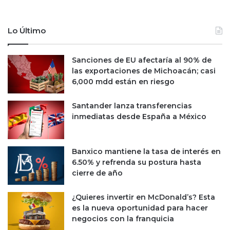
i
a
n
r
a
r
Lo Último
,
o
l
t
a
Sanciones de EU afectaría al 90% de
a
p
las exportaciones de Michoacán; casi
:
r
6,000 mdd están en riesgo
p
i
i
m
d
Santander lanza transferencias
e
e
inmediatas desde España a México
r
a
a
u
g
n
Banxico mantiene la tasa de interés en
r
j
6.50% y refrenda su postura hasta
a
u
cierre de año
n
e
c
z
¿Quieres invertir en McDonald’s? Esta
r
p
es la nueva oportunidad para hacer
i
r
negocios con la franquicia
s
o