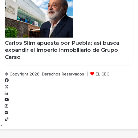
Carlos Slim apuesta por Puebla; así busca
expandir el imperio inmobiliario de Grupo
Carso
© Copyright 2026, Derechos Reservados |
EL CEO
Facebook
X
LinkedIn
YouTube
Instagram
Spotify
TikTok
Botón
volver