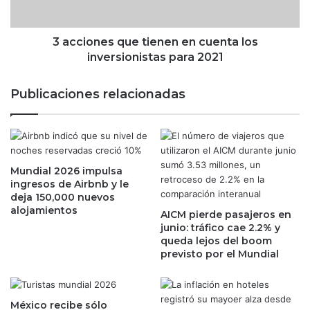
c
e
e
s
l
q
3 acciones que tienen en cuenta los
e
u
inversionistas para 2021
r
e
a
t
Publicaciones relacionadas
a
i
v
e
a
n
n
e
c
n
e
Mundial 2026 impulsa
e
ingresos de Airbnb y le
d
n
deja 150,000 nuevos
u
c
alojamientos
r
AICM pierde pasajeros en
u
junio: tráfico cae 2.2% y
a
e
queda lejos del boom
n
n
previsto por el Mundial
t
t
e
a
2
l
0
o
México recibe sólo