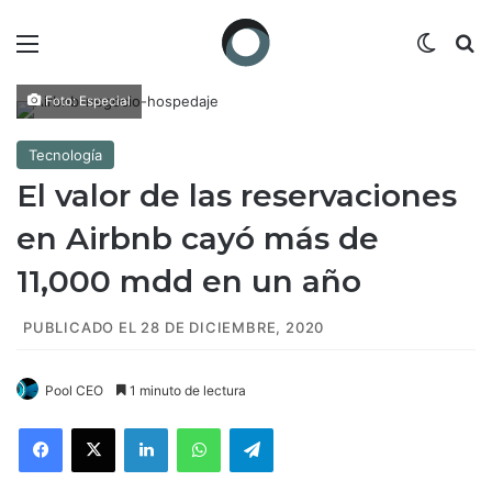
Menú
Switch
B
Foto: Especial
Tecnología
El valor de las reservaciones
en Airbnb cayó más de
11,000 mdd en un año
PUBLICADO EL 28 DE DICIEMBRE, 2020
Pool CEO
1 minuto de lectura
Facebook
X
LinkedIn
WhatsApp
Telegram