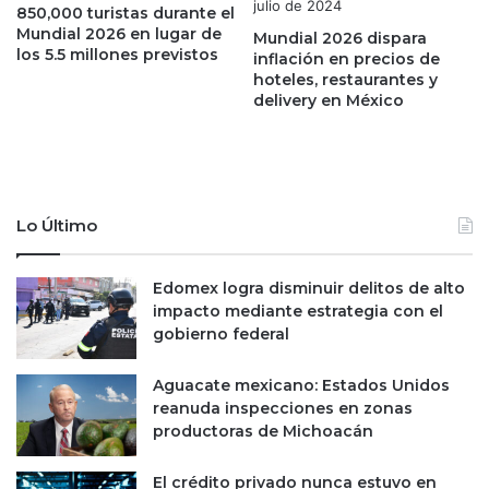
2
s
850,000 turistas durante el
0
Mundial 2026 en lugar de
i
Mundial 2026 dispara
los 5.5 millones previstos
n
inflación en precios de
hoteles, restaurantes y
v
delivery en México
e
r
s
i
o
n
Lo Último
i
s
t
Edomex logra disminuir delitos de alto
a
impacto mediante estrategia con el
s
gobierno federal
p
a
Aguacate mexicano: Estados Unidos
r
reanuda inspecciones en zonas
a
productoras de Michoacán
2
0
El crédito privado nunca estuvo en