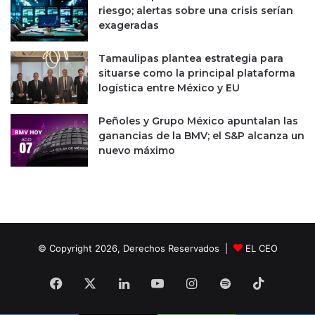
2
riesgo; alertas sobre una crisis serían
1
exageradas
Tamaulipas plantea estrategia para
situarse como la principal plataforma
logística entre México y EU
Peñoles y Grupo México apuntalan las
ganancias de la BMV; el S&P alcanza un
nuevo máximo
© Copyright 2026, Derechos Reservados |
EL CEO
Facebook
X
LinkedIn
YouTube
Instagram
Spotify
TikTok