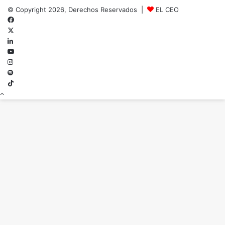
© Copyright 2026, Derechos Reservados |
EL CEO
Facebook
X
LinkedIn
YouTube
Instagram
Spotify
TikTok
Botón
volver
arriba