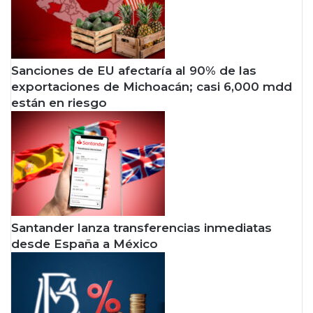
s
d
u
e
g
l
o
g
b
o
Sanciones de EU afectaría al 90% de las
i
b
exportaciones de Michoacán; casi 6,000 mdd
e
i
están en riesgo
r
e
n
r
o
n
o
Santander lanza transferencias inmediatas
desde España a México