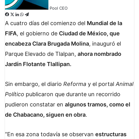
Pool CEO
F
X
L
W
T
a
i
h
e
A cuatro días del comienzo del
Mundial de la
c
n
a
l
FIFA
, el gobierno de
Ciudad de México, que
e
k
t
e
b
e
s
g
encabeza Clara Brugada Molina
, inauguró el
o
d
A
r
Parque Elevado de Tlalpan,
ahora nombrado
o
I
p
a
k
n
p
m
Jardín Flotante Tlallipan.
Sin embargo, el diario
Reforma
y el portal
Animal
Político
publicaron que durante un recorrido
pudieron constatar en
algunos tramos, como el
de Chabacano, siguen en obra
.
“En esa zona todavía se observan
estructuras