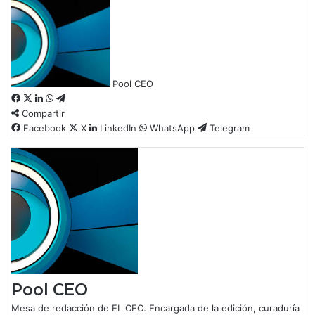
Pool CEO
F
X
L
W
T
Compartir
a
i
h
e
c
Facebook
n
a
l
X
LinkedIn
WhatsApp
Telegram
e
k
t
e
b
e
s
g
o
d
A
r
o
I
p
a
k
n
p
m
Pool CEO
Mesa de redacción de EL CEO. Encargada de la edición, curaduría