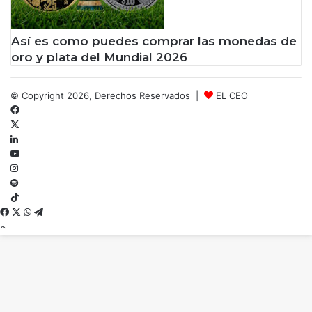
Así es como puedes comprar las monedas de
oro y plata del Mundial 2026
© Copyright 2026, Derechos Reservados |
EL CEO
Facebook
X
LinkedIn
YouTube
Instagram
Spotify
TikTok
Facebook
X
WhatsApp
Telegram
Botón
volver
arriba