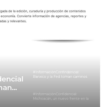
#InformaciónConfidencial: Mercado
ada de la edición, curaduría y producción de contenidos
Libre apunta a BMV y BIVA por
30,000 mdp para su negocio de
y economía. Convierte información de agencias, reportes y
crédito
adas y relevantes.
#InformaciónConfidencial:
Halliburton, Baker Hughes y SLB
mejoran su tono sobre México y
Pemex
Remesas: el factor FinCEN que
todavía no aparece en los envíos de
los paisanos
#InformaciónConfindencial:
Banxico y la Fed toman caminos
encial
opuestos con las tasas de interés
oman
#InformaciónConfidencial:
n las
Michoacán, un nuevo frente en la
relación con EU