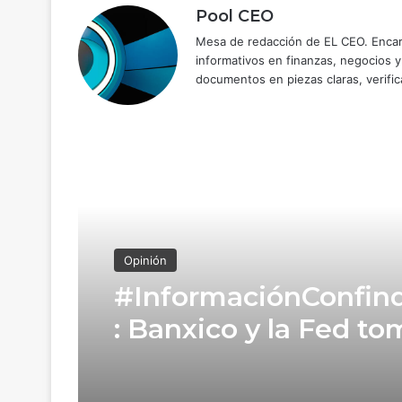
Pool CEO
Mesa de redacción de EL CEO. Encarg
informativos en finanzas, negocios 
documentos en piezas claras, verific
Read Next
Opinión
#InformaciónConfind
: Banxico y la Fed t
caminos opuestos co
tasas de interés