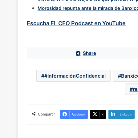
Morosidad repunta ante la mirada de Banxic
Escucha EL CEO Podcast en YouTube
Share
#InformaciónConfidencial
Banxic
re
Compartir
Facebook
X
LinkedIn