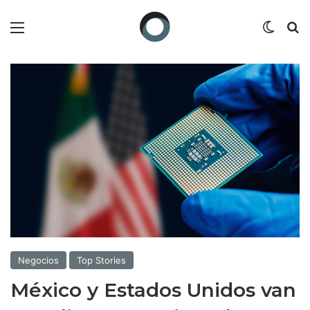
Menú
Switch
B
Negocios
Top Stories
México y Estados Unidos van