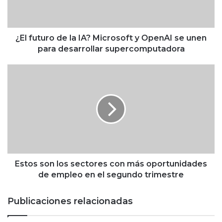
u
r
o
d
¿El futuro de la IA? Microsoft y OpenAI se unen
e
para desarrollar supercomputadora
l
a
E
I
s
A
t
?
o
M
s
i
s
c
o
r
n
o
l
s
o
Estos son los sectores con más oportunidades
o
s
de empleo en el segundo trimestre
f
s
t
e
Publicaciones relacionadas
y
c
O
t