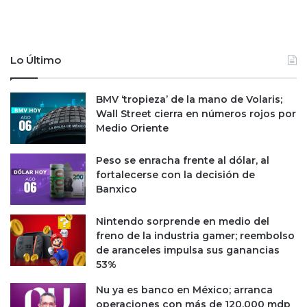
l
s
l
d
a
e
r
e
Lo Último
s
m
u
p
BMV ‘tropieza’ de la mano de Volaris;
p
l
Wall Street cierra en números rojos por
e
e
Medio Oriente
r
o
c
e
o
n
Peso se enracha frente al dólar, al
m
e
fortalecerse con la decisión de
p
l
Banxico
u
s
t
e
Nintendo sorprende en medio del
a
g
freno de la industria gamer; reembolso
d
u
de aranceles impulsa sus ganancias
o
n
53%
r
d
a
o
Nu ya es banco en México; arranca
t
operaciones con más de 120,000 mdp