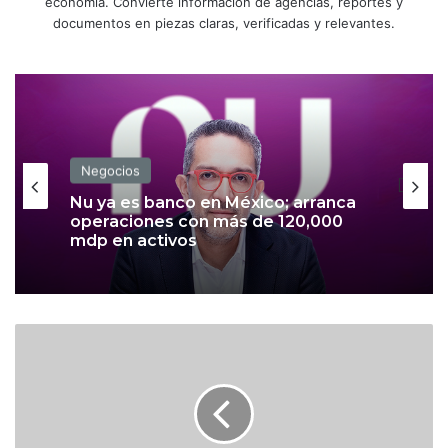
economía. Convierte información de agencias, reportes y
documentos en piezas claras, verificadas y relevantes.
Negocios
Nu ya es banco en México; arranca
operaciones con más de 120,000
mdp en activos
¿
E
l
f
u
t