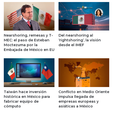
p
o
e
r
n
e
A
s
I
c
s
o
e
n
Nearshoring, remesas y T-
Del nearshoring al
u
m
MEC: el paso de Esteban
‘rightshoring’, la visión
n
á
Moctezuma por la
desde el IMEF
e
s
Embajada de México en EU
n
o
p
p
a
o
r
r
a
t
d
u
e
n
s
Taiwán hace inversión
Conflicto en Medio Oriente
i
histórica en México para
impulsa llegada de
a
d
fabricar equipo de
empresas europeas y
r
a
cómputo
asiáticas a México
r
d
o
e