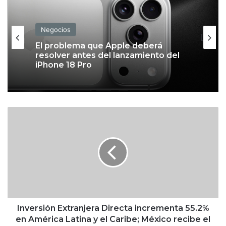
Negocios
El problema que Apple deberá
resolver antes del lanzamiento del
iPhone 18 Pro
I
n
v
e
r
s
i
ó
n
E
Inversión Extranjera Directa incrementa 55.2%
x
en América Latina y el Caribe; México recibe el