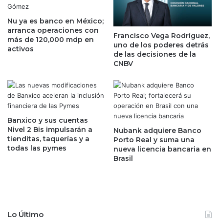
s
n
e
t
Nu ya es banco en México;
m
a
arranca operaciones con
e
Francisco Vega Rodríguez,
más de 120,000 mdp en
5
r
uno de los poderes detrás
activos
5
g
de las decisiones de la
.
e
CNBV
2
n
%
t
e
e
n
s
A
m
Banxico y sus cuentas
m
á
Nivel 2 Bis impulsarán a
Nubank adquiere Banco
é
s
tienditas, taquerías y a
Porto Real y suma una
r
a
todas las pymes
nueva licencia bancaria en
i
p
Brasil
c
r
a
e
L
c
a
i
t
a
Lo Último
i
d