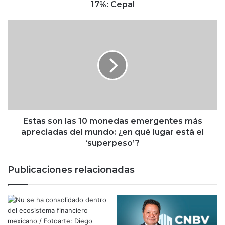
t
17%: Cepal
r
a
E
n
s
j
t
e
a
r
s
a
s
D
o
i
n
r
l
e
a
Estas son las 10 monedas emergentes más
c
s
apreciadas del mundo: ¿en qué lugar está el
t
1
‘superpeso’?
a
0
i
m
Publicaciones relacionadas
n
o
c
n
r
e
e
d
m
a
e