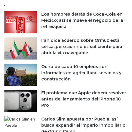
n
a
a
s
Los hombres detrás de Coca-Cola en
y
d
México; así se mueve el negocio de la
e
e
refresquera
l
l
C
m
Irán dice acuerdo sobre Ormuz está
a
u
cerca, pero aún no es suficiente para
r
n
abrir la vía navegable
i
d
b
o
e
Ocho de cada 10 empleos son
:
;
informales en agricultura, servicios y
¿
M
construcción
e
é
n
x
q
El problema que Apple deberá resolver
i
u
antes del lanzamiento del iPhone 18
c
é
Pro
o
l
r
u
Carlos Slim apuesta por Puebla; así
e
g
busca expandir el imperio inmobiliario
c
a
de Grupo Carso