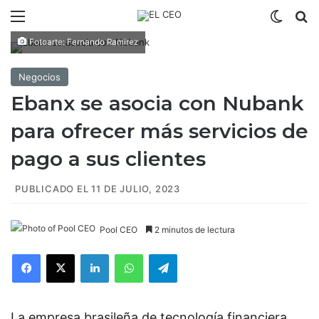
Menú
Switch
B
Fotoarte: Fernando Ramirez
Negocios
Ebanx se asocia con Nubank
para ofrecer más servicios de
pago a sus clientes
PUBLICADO EL 11 DE JULIO, 2023
Pool CEO
2 minutos de lectura
Facebook
X
LinkedIn
WhatsApp
Telegram
La empresa brasileña de tecnología financiera