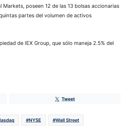
 Markets, poseen 12 de las 13 bolsas accionarias
quintas partes del volumen de activos
piedad de IEX Group, que sólo maneja 2.5% del
Dueña de Torre Latinoamericana
Tweet
avanza en deslite de BMV; solicita
aval de CNBV
Nasdaq
NYSE
Wall Street
Casas de bolsa superan 27.7
millones de cuentas; GBM