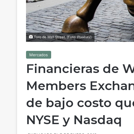
Toro de Wall Street. (Foto: Pixabay)
Mercados
Financieras de W
Members Exchang
de bajo costo qu
NYSE y Nasdaq