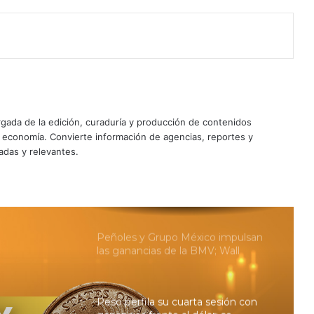
concentra 96% gracias a Mercado
Pago
Grupo Carso ‘tira’ a la BMV; el Dow
Jones concreta su tercer máximo
histórico consecutivo
Peso aprovecha debilidad del dólar
ada de la edición, curaduría y producción de contenidos
ante el enfriamiento del empleo
privado en EU
y economía. Convierte información de agencias, reportes y
adas y relevantes.
La maniobra de Scott Bessent para
impulsar al yen y lo que busca
conseguir
Peñoles y Grupo México impulsan
las ganancias de la BMV; Wall
Street también abre en verde
Peso perfila su cuarta sesión con