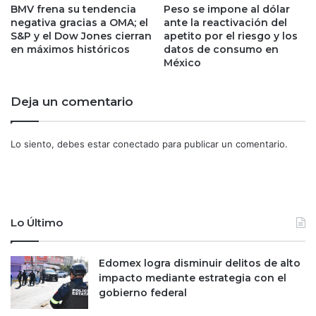
j
d
BMV frena su tendencia
Peso se impone al dólar
u
i
negativa gracias a OMA; el
ante la reactivación del
s
a
S&P y el Dow Jones cierran
apetito por el riesgo y los
t
en máximos históricos
datos de consumo en
l
México
i
e
f
s
i
a
Deja un comentario
c
l
a
p
a
r
Lo siento, debes estar
conectado
para publicar un comentario.
s
í
í
n
l
c
a
i
p
p
Lo Último
e
e
t
s
i
a
Edomex logra disminuir delitos de alto
c
u
impacto mediante estrategia con el
i
d
gobierno federal
ó
í
n