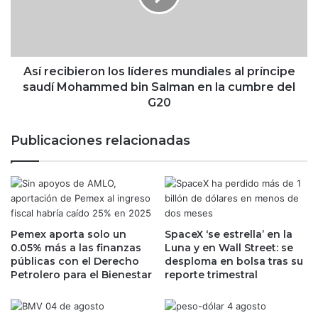
e
c
l
i
l
b
e
i
r
e
Así recibieron los líderes mundiales al príncipe
s
r
saudí Mohammed bin Salman en la cumbre del
?
o
G20
S
n
h
l
Publicaciones relacionadas
e
o
r
s
y
l
l
í
S
d
a
e
n
Pemex aporta solo un
SpaceX ‘se estrella’ en la
r
d
0.05% más a las finanzas
Luna y en Wall Street: se
e
públicas con el Derecho
desploma en bolsa tras su
b
s
Petrolero para el Bienestar
reporte trimestral
e
m
r
u
g
n