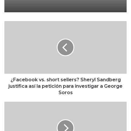
¿
F
a
c
e
b
o
o
k
v
¿Facebook vs. short sellers? Sheryl Sandberg
s
justifica así la petición para investigar a George
.
Soros
s
h
A
o
s
r
í
t
r
s
e