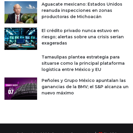
M
Aguacate mexicano: Estados Unidos
p
o
reanuda inspecciones en zonas
a
h
productoras de Michoacán
r
a
a
m
El crédito privado nunca estuvo en
i
m
riesgo; alertas sobre una crisis serían
n
e
exageradas
v
d
e
b
s
i
Tamaulipas plantea estrategia para
t
n
situarse como la principal plataforma
i
S
logística entre México y EU
g
a
Peñoles y Grupo México apuntalan las
a
l
ganancias de la BMV; el S&P alcanza un
r
m
nuevo máximo
a
a
G
n
e
e
o
n
r
l
g
a
e
c