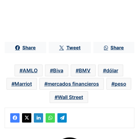
Share
Tweet
Share
AMLO
Biva
BMV
dólar
Marriot
mercados financieros
peso
Wall Street