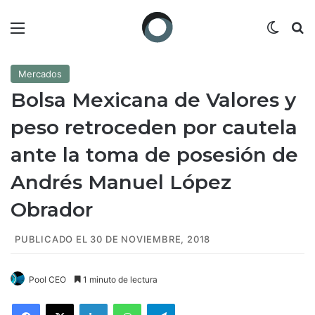
Menú
Switch
B
Mercados
Bolsa Mexicana de Valores y
peso retroceden por cautela
ante la toma de posesión de
Andrés Manuel López
Obrador
PUBLICADO EL 30 DE NOVIEMBRE, 2018
Pool CEO
1 minuto de lectura
Facebook
X
LinkedIn
WhatsApp
Telegram