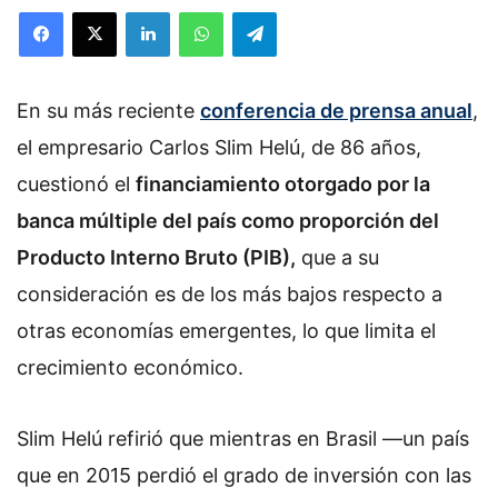
o
Facebook
X
LinkedIn
WhatsApp
Telegram
l
l
o
En su más reciente
w
conferencia de prensa anual
,
o
el empresario Carlos Slim Helú, de 86 años,
n
cuestionó el
financiamiento otorgado por la
X
banca múltiple del país como proporción del
Producto Interno Bruto (PIB),
que a su
consideración es de los más bajos respecto a
otras economías emergentes, lo que limita el
crecimiento económico.
Slim Helú refirió que mientras en Brasil —un país
que en 2015 perdió el grado de inversión con las