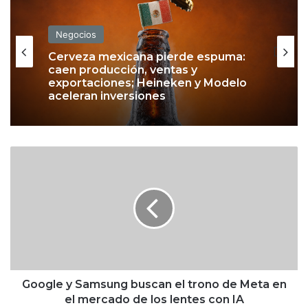
Negocios
Cerveza mexicana pierde espuma:
caen producción, ventas y
exportaciones; Heineken y Modelo
aceleran inversiones
G
o
o
g
l
e
y
S
a
m
Google y Samsung buscan el trono de Meta en
s
el mercado de los lentes con IA