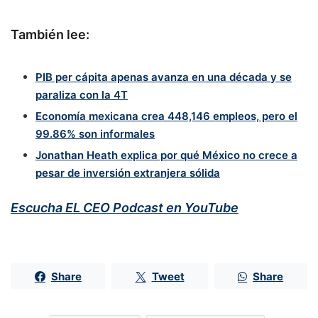
También lee:
PIB per cápita apenas avanza en una década y se
paraliza con la 4T
Economía mexicana crea 448,146 empleos, pero el
99.86% son informales
Jonathan Heath explica por qué México no crece a
pesar de inversión extranjera sólida
Escucha EL CEO Podcast en YouTube
Share
Tweet
Share