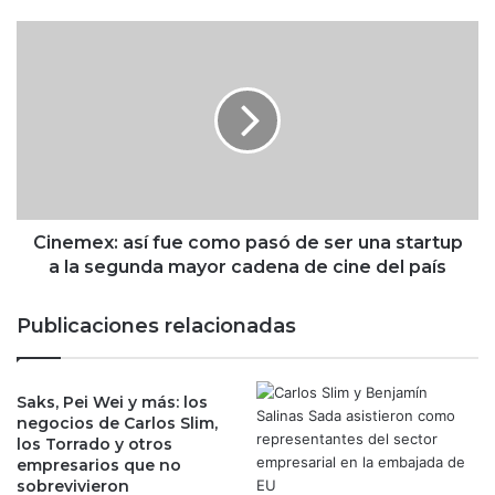
u
n
C
g
i
b
n
u
e
s
m
c
e
a
x
n
:
e
a
l
s
Cinemex: así fue como pasó de ser una startup
t
í
a la segunda mayor cadena de cine del país
r
f
o
u
Publicaciones relacionadas
n
e
o
c
d
o
e
Saks, Pei Wei y más: los
m
negocios de Carlos Slim,
M
o
los Torrado y otros
e
p
empresarios que no
t
a
sobrevivieron
a