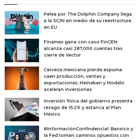
s
g
c
u
Pelea por The Dolphin Company llega
o
n
a la SCJN en medio de su reestructura
n
d
en EU
I
a
A
m
Finamex gana con caso FinCEN:
a
alcanza casi 287,000 cuentas tras
y
cierre de Vector
o
r
Cerveza mexicana pierde espuma:
c
caen producción, ventas y
a
exportaciones; Heineken y Modelo
d
aceleran inversiones
e
n
Inversión física del gobierno presenta
a
rezago de 15.2% y estanca al Plan
d
México
e
c
#InformaciónConfindencial: Banxico y
i
la Fed toman caminos opuestos con
n