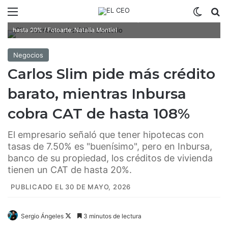
Menú
Switch
B
Inbursa, de Carlos Slim, ofrece créditos hipotecarios con un CAT de
hasta 20% / Fotoarte: Natalia Montiel
Negocios
Carlos Slim pide más crédito
barato, mientras Inbursa
cobra CAT de hasta 108%
El empresario señaló que tener hipotecas con
tasas de 7.50% es "buenísimo", pero en Inbursa,
banco de su propiedad, los créditos de vivienda
tienen un CAT de hasta 20%.
PUBLICADO EL 30 DE MAYO, 2026
Sergio Ángeles
F
3 minutos de lectura