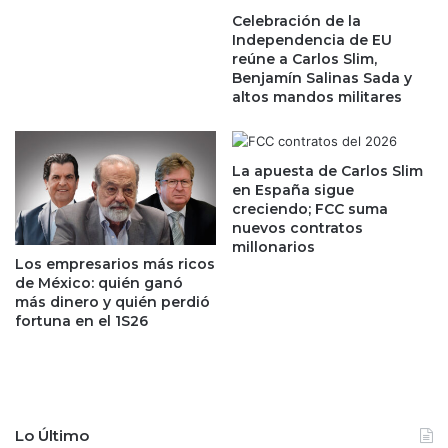
s
e
Celebración de la
ó
Independencia de EU
n
d
reúne a Carlos Slim,
e
e
Benjamín Salinas Sada y
l
s
altos mandos militares
m
e
e
r
r
u
c
n
La apuesta de Carlos Slim
a
en España sigue
a
creciendo; FCC suma
d
s
nuevos contratos
o
t
millonarios
d
a
Los empresarios más ricos
e
r
de México: quién ganó
l
t
más dinero y quién perdió
o
u
fortuna en el 1S26
s
p
l
a
e
l
n
a
t
s
Lo Último
e
e