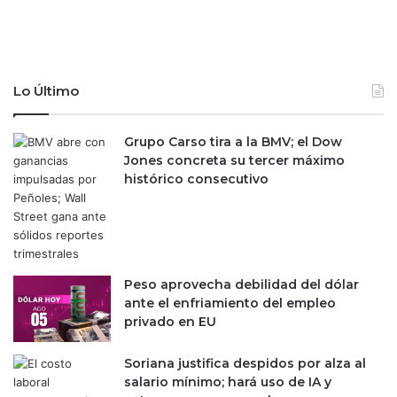
s
t
r
a
d
Lo Último
a
p
o
Grupo Carso tira a la BMV; el Dow
r
Jones concreta su tercer máximo
l
histórico consecutivo
a
s
t
e
c
Peso aprovecha debilidad del dólar
n
ante el enfriamiento del empleo
o
privado en EU
l
ó
g
Soriana justifica despidos por alza al
i
salario mínimo; hará uso de IA y
c