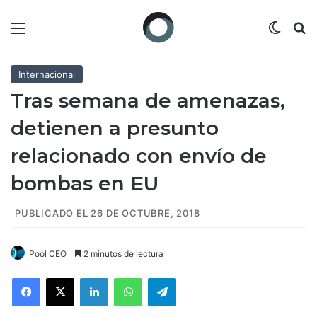
Menú
Switch
B
Internacional
Tras semana de amenazas,
detienen a presunto
relacionado con envío de
bombas en EU
PUBLICADO EL 26 DE OCTUBRE, 2018
Pool CEO
2 minutos de lectura
Facebook
X
LinkedIn
WhatsApp
Telegram