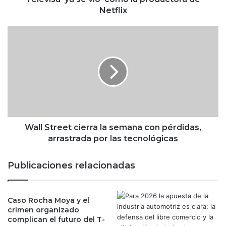
a
Netflix
s
e
W
v
a
i
l
o
l
'
S
c
t
o
r
m
e
o
e
l
t
Wall Street cierra la semana con pérdidas,
a
c
arrastrada por las tecnológicas
p
i
r
e
Publicaciones relacionadas
o
r
d
r
u
a
c
Caso Rocha Moya y el
l
crimen organizado
t
a
complican el futuro del T-
o
s