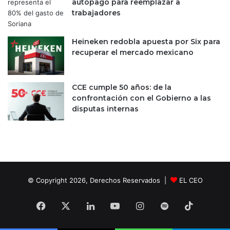
autopago para reemplazar a
a
trabajadores
s
Heineken redobla apuesta por Six para
recuperar el mercado mexicano
CCE cumple 50 años: de la
confrontación con el Gobierno a las
disputas internas
© Copyright 2026, Derechos Reservados |
EL CEO
Facebook
X
LinkedIn
YouTube
Instagram
Spotify
TikTok