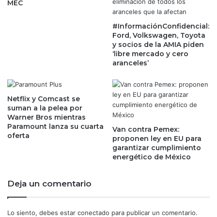
MEC
r
e
a
m
d
#InformaciónConfidencial:
a
Ford, Volkswagen, Toyota
e
n
y socios de la AMIA piden
N
a
‘libre mercado y cero
e
c
aranceles’
t
o
f
n
l
p
i
é
Netflix y Comcast se
x
suman a la pelea por
r
Warner Bros mientras
d
Paramount lanza su cuarta
i
Van contra Pemex:
oferta
proponen ley en EU para
d
garantizar cumplimiento
a
energético de México
s
,
a
Deja un comentario
r
r
a
Lo siento, debes estar
conectado
para publicar un comentario.