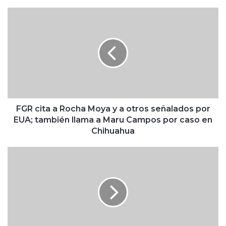
F
G
R
c
i
t
a
a
R
o
FGR cita a Rocha Moya y a otros señalados por
c
EUA; también llama a Maru Campos por caso en
h
Chihuahua
a
M
R
o
e
y
p
a
o
y
r
a
t
o
a
t