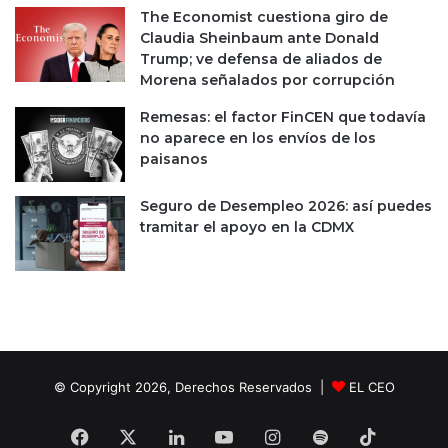
p
i
The Economist cuestiona giro de
o
d
Claudia Sheinbaum ante Donald
r
o
Trump; ve defensa de aliados de
c
Morena señalados por corrupción
a
s
Remesas: el factor FinCEN que todavía
o
no aparece en los envíos de los
e
paisanos
n
C
Seguro de Desempleo 2026: así puedes
h
tramitar el apoyo en la CDMX
i
h
u
a
h
u
a
© Copyright 2026, Derechos Reservados |
EL CEO
Facebook
X
LinkedIn
YouTube
Instagram
Spotify
TikTok