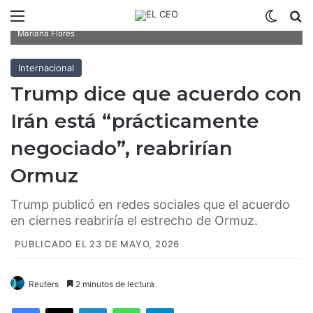
Menú
Switch
B
El acuerdo permitiría la apertura del estrecho de Ormuz/Fotoarte:
Mariana Flores
Internacional
Trump dice que acuerdo con
Irán está “prácticamente
negociado”, reabrirían
Ormuz
Trump publicó en redes sociales que el acuerdo
en ciernes reabriría el estrecho de Ormuz.
PUBLICADO EL 23 DE MAYO, 2026
Reuters
2 minutos de lectura
Facebook
X
LinkedIn
WhatsApp
Telegram