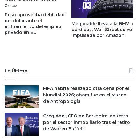
m
a
b
n
Peso aprovecha debilidad
i
c
del dólar ante el
é
Megacable lleva a la BMV a
a
enfriamiento del empleo
pérdidas; Wall Street se ve
n
;
privado en EU
impulsada por Amazon
l
s
l
o
a
s
m
p
a
e
a
c
Lo Último
M
h
a
o
r
FIFA habría realizado otra cena por el
s
u
Mundial 2026; ahora fue en el Museo
o
C
de Antropología
e
a
s
m
a
Greg Abel, CEO de Berkshire, apuesta
p
b
por el sector inmobiliario tras el retiro
o
a
de Warren Buffett
s
t