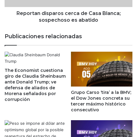
n
r
d
o
i
Reportan disparos cerca de Casa Blanca;
s
s
sospechoso es abatido
s
p
e
a
Publicaciones relacionadas
ñ
r
a
o
l
s
a
c
d
e
o
The Economist cuestiona
r
giro de Claudia Sheinbaum
s
c
ante Donald Trump; ve
p
a
defensa de aliados de
o
d
Grupo Carso ‘tira’ a la BMV;
Morena señalados por
r
e
el Dow Jones concreta su
corrupción
E
C
tercer máximo histórico
U
a
consecutivo
A
s
;
a
t
B
a
l