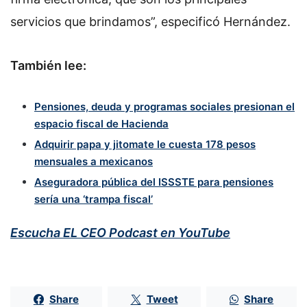
servicios que brindamos”, especificó Hernández.
También lee:
Pensiones, deuda y programas sociales presionan el
espacio fiscal de Hacienda
Adquirir papa y jitomate le cuesta 178 pesos
mensuales a mexicanos
Aseguradora pública del ISSSTE para pensiones
sería una ‘trampa fiscal’
Escucha EL CEO Podcast en YouTube
Share
Tweet
Share