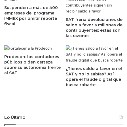
s
a
e
Suspenden a más de 400
n
empresas del programa
v
’
IMMEX por omitir reporte
i
SAT frena devoluciones de
a
fiscal
saldo a favor a millones de
s
l
contribuyentes; estas son
l
a
las razones
u
B
m
M
b
V
r
;
Prodecon: los contadores
a
W
públicos piden certeza
n
sobre su autonomía frente
a
¿Tienes saldo a favor en el
s
al SAT
l
SAT y no lo sabías? Así
i
opera el fraude digital que
l
e
busca robarte
S
l
t
t
r
r
e
a
e
t
t
Lo Último
a
c
d
i