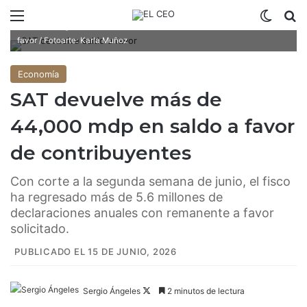
Menú
Switch
B
SAT ha regresado más de 5.6 millones de declaraciones con saldo a
favor / Fotoarte: Karla Muñoz
Economía
SAT devuelve más de
44,000 mdp en saldo a favor
de contribuyentes
Con corte a la segunda semana de junio, el fisco
ha regresado más de 5.6 millones de
declaraciones anuales con remanente a favor
solicitado.
PUBLICADO EL 15 DE JUNIO, 2026
Sergio Ángeles
F
2 minutos de lectura