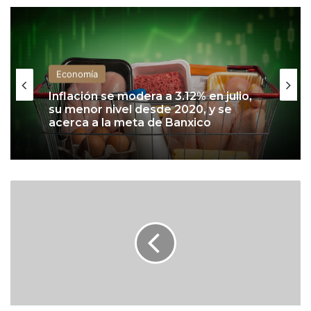
Economía
Inflación se modera a 3.12% en julio,
su menor nivel desde 2020, y se
acerca a la meta de Banxico
T
-
M
E
C
:
e
s
t