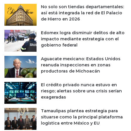
o
e
No solo son tiendas departamentales:
s
r
así está integrada la red de El Palacio
e
r
de Hierro en 2026
e
a
x
e
Edomex logra disminuir delitos de alto
t
n
impacto mediante estrategia con el
i
v
gobierno federal
e
e
n
r
Aguacate mexicano: Estados Unidos
d
d
reanuda inspecciones en zonas
e
e
productoras de Michoacán
o
i
s
m
El crédito privado nunca estuvo en
e
p
riesgo; alertas sobre una crisis serían
c
u
exageradas
a
l
n
s
c
a
Tamaulipas plantea estrategia para
e
d
situarse como la principal plataforma
l
o
logística entre México y EU
a
p