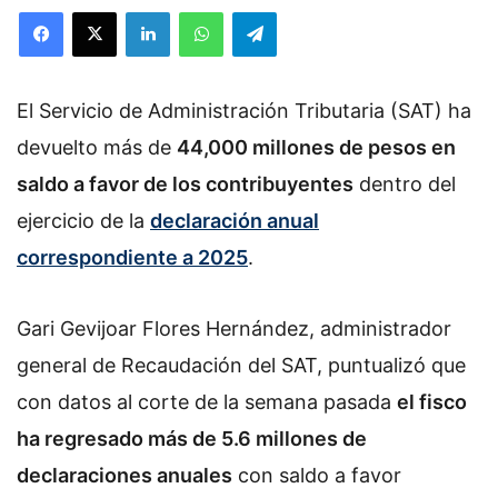
o
Facebook
X
LinkedIn
WhatsApp
Telegram
l
l
o
El Servicio de Administración Tributaria (SAT) ha
w
o
devuelto más de
44,000 millones de pesos en
n
saldo a favor de los contribuyentes
dentro del
X
ejercicio de la
declaración anual
correspondiente a 2025
.
Gari Gevijoar Flores Hernández, administrador
general de Recaudación del SAT, puntualizó que
con datos al corte de la semana pasada
el fisco
ha regresado más de 5.6 millones de
declaraciones anuales
con saldo a favor