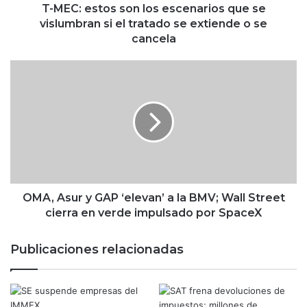
o
T-MEC: estos son los escenarios que se
s
vislumbran si el tratado se extiende o se
s
cancela
o
n
O
l
M
o
A
s
,
e
A
s
s
c
u
e
r
n
y
a
G
OMA, Asur y GAP ‘elevan’ a la BMV; Wall Street
r
A
cierra en verde impulsado por SpaceX
i
P
o
‘
Publicaciones relacionadas
s
e
q
l
u
e
e
v