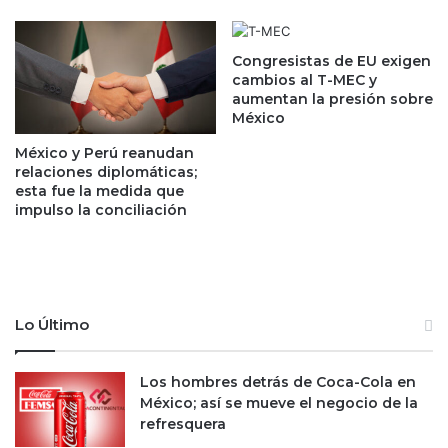
d
s
ó
a
l
l
Congresistas de EU exigen
o
d
cambios al T-MEC y
g
o
aumentan la presión sobre
a
a
México
'
f
México y Perú reanudan
d
a
relaciones diplomáticas;
e
v
esta fue la medida que
l
o
impulso la conciliación
E
r
j
d
é
e
r
c
c
o
i
Lo Último
n
t
t
o
r
Los hombres detrás de Coca-Cola en
;
i
México; así se mueve el negocio de la
c
b
refresquera
o
u