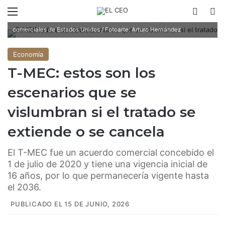
Menú
Switch
B
México y Canadá se mantiene como dos de los principales socios
comerciales de Estados Unidos / Fotoarte: Arturo Hernández
Economía
T-MEC: estos son los
escenarios que se
vislumbran si el tratado se
extiende o se cancela
El T-MEC fue un acuerdo comercial concebido el
1 de julio de 2020 y tiene una vigencia inicial de
16 años, por lo que permanecería vigente hasta
el 2036.
PUBLICADO EL 15 DE JUNIO, 2026