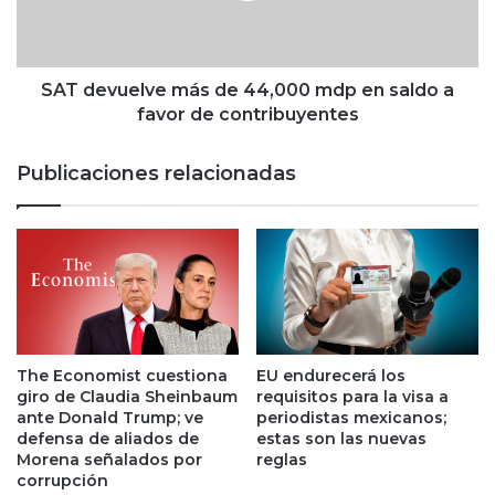
i
u
l
e
i
l
t
v
SAT devuelve más de 44,000 mdp en saldo a
a
e
favor de contribuyentes
p
m
o
á
Publicaciones relacionadas
r
s
c
d
i
e
n
4
c
4
o
,
a
0
ñ
0
o
0
The Economist cuestiona
EU endurecerá los
s
m
giro de Claudia Sheinbaum
requisitos para la visa a
a
d
ante Donald Trump; ve
periodistas mexicanos;
'
p
defensa de aliados de
estas son las nuevas
t
Morena señalados por
reglas
e
corrupción
o
n