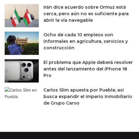
n
y
t
Irán dice acuerdo sobre Ormuz está
e
r
cerca, pero aún no es suficiente para
n
a
abrir la vía navegable
t
t
e
o
s
Ocho de cada 10 empleos son
s
informales en agricultura, servicios y
s
construcción
u
m
El problema que Apple deberá resolver
a
antes del lanzamiento del iPhone 18
n
Pro
2
9
Carlos Slim apuesta por Puebla; así
4
busca expandir el imperio inmobiliario
m
de Grupo Carso
d
p