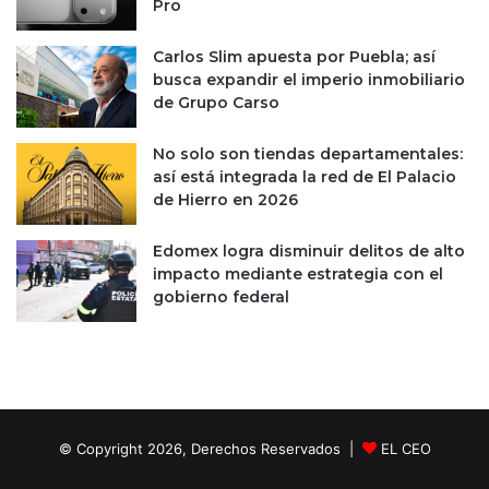
Pro
d
e
e
A
Carlos Slim apuesta por Puebla; así
l
M
busca expandir el imperio inmobiliario
o
L
de Grupo Carso
s
O
m
No solo son tiendas departamentales:
e
así está integrada la red de El Palacio
r
de Hierro en 2026
c
a
d
Edomex logra disminuir delitos de alto
o
impacto mediante estrategia con el
s
gobierno federal
© Copyright 2026, Derechos Reservados |
EL CEO