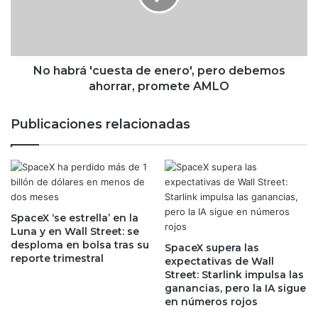
n
r
c
á
o
'
m
c
e
u
No habrá 'cuesta de enero', pero debemos
s
e
ahorrar, promete AMLO
e
s
s
t
Publicaciones relacionadas
c
a
o
d
n
e
p
e
l
n
u
e
s
SpaceX ‘se estrella’ en la
r
Luna y en Wall Street: se
v
o
desploma en bolsa tras su
a
SpaceX supera las
'
reporte trimestral
expectativas de Wall
l
,
Street: Starlink impulsa las
í
p
ganancias, pero la IA sigue
a
e
en números rojos
s
r