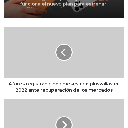
un iPhone o una Mac con pagos
mensuales
A
f
o
r
e
s
r
e
g
i
Afores registran cinco meses con plusvalías en
s
2022 ante recuperación de los mercados
t
r
N
a
o
n
h
c
a
i
b