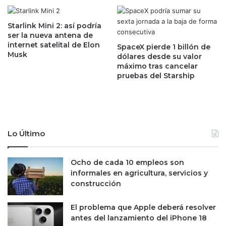
e
o
n
d
2
e
Starlink Mini 2: así podría
0
ser la nueva antena de
b
internet satelital de Elon
2
e
SpaceX pierde 1 billón de
Musk
2
dólares desde su valor
m
máximo tras cancelar
a
o
pruebas del Starship
n
s
t
a
e
h
r
o
e
r
c
r
Lo Último
u
a
p
r
e
Ocho de cada 10 empleos son
,
r
informales en agricultura, servicios y
p
a
construcción
r
c
o
i
m
El problema que Apple deberá resolver
ó
e
antes del lanzamiento del iPhone 18
n
t