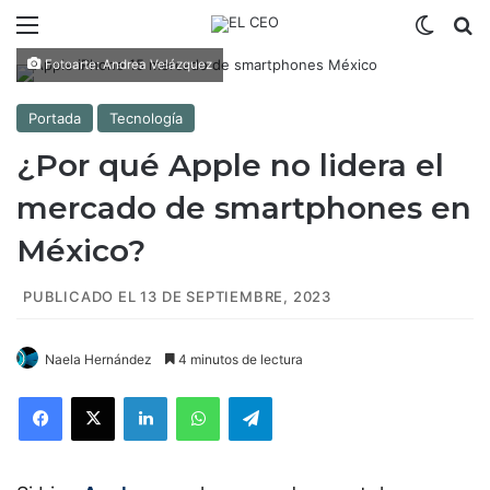
Menú
Switch
B
Fotoarte: Andrea Velázquez
Portada
Tecnología
¿Por qué Apple no lidera el
mercado de smartphones en
México?
PUBLICADO EL 13 DE SEPTIEMBRE, 2023
Naela Hernández
4 minutos de lectura
Facebook
X
LinkedIn
WhatsApp
Telegram