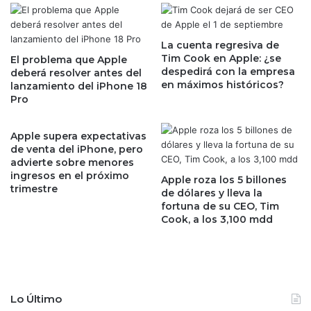
v
i
i
m
s
p
a
La cuenta regresiva de
u
Tim Cook en Apple: ¿se
n
El problema que Apple
e
despedirá con la empresa
deberá resolver antes del
a
s
en máximos históricos?
lanzamiento del iPhone 18
l
t
Pro
a
o
l
h
z
i
Apple supera expectativas
a
s
de venta del iPhone, pero
l
advierte sobre menores
t
ingresos en el próximo
a
ó
Apple roza los 5 billones
trimestre
s
r
de dólares y lleva la
e
fortuna de su CEO, Tim
i
Cook, a los 3,100 mdd
x
c
p
o
e
e
c
n
t
C
a
e
Lo Último
t
t