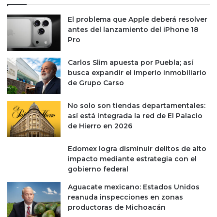
i
e
v
s
El problema que Apple deberá resolver
a
y
antes del lanzamiento del iPhone 18
p
o
Pro
a
t
r
r
Carlos Slim apuesta por Puebla; así
a
o
busca expandir el imperio inmobiliario
e
s
de Grupo Carso
l
b
P
o
No solo son tiendas departamentales:
I
n
así está integrada la red de El Palacio
B
o
de Hierro en 2026
d
s
e
m
Edomex logra disminuir delitos de alto
M
e
impacto mediante estrategia con el
é
x
gobierno federal
x
i
i
c
Aguacate mexicano: Estados Unidos
c
a
reanuda inspecciones en zonas
o
n
productoras de Michoacán
e
o