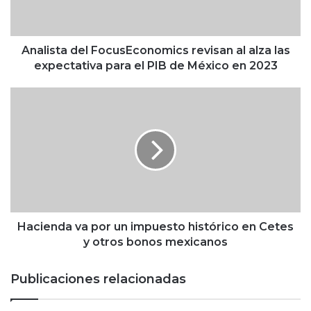
t
a
d
e
Analista del FocusEconomics revisan al alza las
l
expectativa para el PIB de México en 2023
F
o
H
c
a
u
c
s
i
E
e
c
n
o
d
n
a
o
v
m
a
Hacienda va por un impuesto histórico en Cetes
i
p
y otros bonos mexicanos
c
o
s
r
Publicaciones relacionadas
r
u
e
n