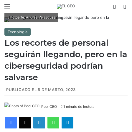
Menú
Switch
B
Fotoarte: Andrea Velázquez
Tecnología
Los recortes de personal
seguirán llegando, pero en la
ciberseguridad podrían
salvarse
PUBLICADO EL 5 DE MARZO, 2023
Pool CEO
1 minuto de lectura
Facebook
X
LinkedIn
WhatsApp
Telegram