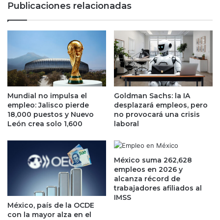
Publicaciones relacionadas
p
l
o
e
r
k
t
t
?
r
E
a
s
e
t
n
a
M
Mundial no impulsa el
Goldman Sachs: la IA
e
é
empleo: Jalisco pierde
desplazará empleos, pero
s
x
18,000 puestos y Nuevo
no provocará una crisis
s
León crea solo 1,600
laboral
i
u
c
r
o
e
?
México suma 262,628
l
empleos en 2026 y
a
alcanza récord de
c
trabajadores afiliados al
i
IMSS
México, país de la OCDE
ó
con la mayor alza en el
n