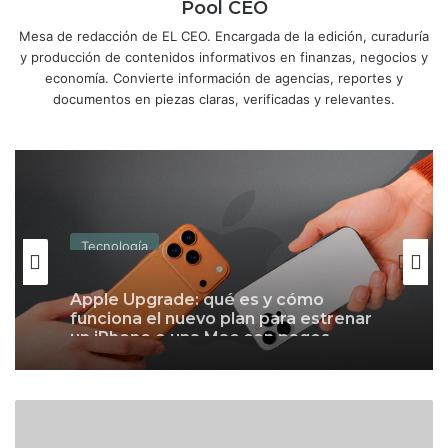
Pool CEO
Mesa de redacción de EL CEO. Encargada de la edición, curaduría
y producción de contenidos informativos en finanzas, negocios y
economía. Convierte información de agencias, reportes y
documentos en piezas claras, verificadas y relevantes.
Tecnología
Apple Upgrade: qué es y cómo
funciona el nuevo plan para estrenar
un iPhone o una Mac con pagos
mensuales
¿
Q