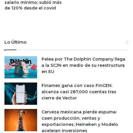
salario mínimo; subió más
c
de 120% desde el covid
o
n
S
o
r
i
Lo Último
a
n
Pelea por The Dolphin Company llega
a
a la SCJN en medio de su reestructura
en EU
Finamex gana con caso FinCEN:
alcanza casi 287,000 cuentas tras
cierre de Vector
Cerveza mexicana pierde espuma:
caen producción, ventas y
exportaciones; Heineken y Modelo
aceleran inversiones