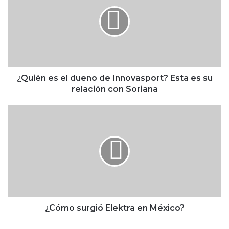
u
i
é
n
e
s
e
l
¿Quién es el dueño de Innovasport? Esta es su
d
relación con Soriana
u
e
¿
ñ
C
o
ó
d
m
e
o
I
s
n
u
n
r
o
g
v
i
¿Cómo surgió Elektra en México?
a
ó
s
E