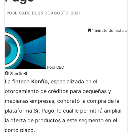
PUBLICADO EL 25 DE AGOSTO, 2021
1 minuto de lectura
Pool CEO
F
X
L
W
T
a
i
h
e
La fintech
Konfío
, especializada en el
c
n
a
l
otorgamiento de créditos para pequeñas y
e
k
t
e
b
e
s
g
medianas empresas, concretó la compra de la
o
d
A
r
plataforma Sr. Pago, lo cual le permitirá ampliar
o
I
p
a
k
n
p
m
la oferta de productos a este segmento en el
corto plazo.