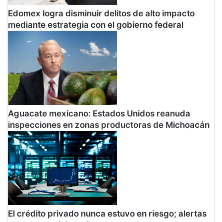
t
s
Edomex logra disminuir delitos de alto impacto
o
p
mediante estrategia con el gobierno federal
p
a
o
r
r
a
e
e
l
n
r
f
i
r
e
e
s
n
Aguacate mexicano: Estados Unidos reanuda
g
t
inspecciones en zonas productoras de Michoacán
o
a
r
e
l
i
m
p
a
El crédito privado nunca estuvo en riesgo; alertas
c