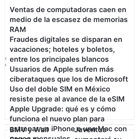
Ventas de computadoras caen en
medio de la escasez de memorias
RAM
Fraudes digitales se disparan en
vacaciones; hoteles y boletos,
entre los principales blancos
Usuarios de Apple sufren más
ciberataques que los de Microsoft
Uso del doble SIM en México
resiste pese al avance de la eSIM
Apple Upgrade: qué es y cómo
funciona el nuevo plan para
estrenar un iPhone o una Mac con
B
BMV y Wall
J
Juventus
M
u
pagos mensuales