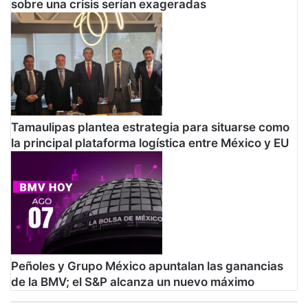
sobre una crisis serían exageradas
t
o
d
e
l
a
p
a
n
Tamaulipas plantea estrategia para situarse como
d
la principal plataforma logística entre México y EU
e
m
i
a
Peñoles y Grupo México apuntalan las ganancias
de la BMV; el S&P alcanza un nuevo máximo