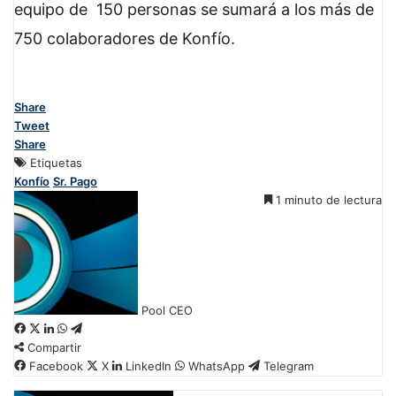
equipo de 150 personas se sumará a los más de
750 colaboradores de Konfío.
Share
Tweet
Share
Etiquetas
Konfío
Sr. Pago
1 minuto de lectura
Pool CEO
F
X
L
W
T
Compartir
a
i
h
e
c
Facebook
n
a
l
X
LinkedIn
WhatsApp
Telegram
e
k
t
e