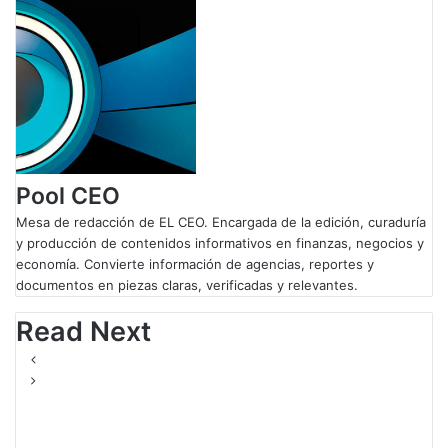
b
e
s
g
o
d
A
r
o
I
p
a
k
n
p
m
Pool CEO
Mesa de redacción de EL CEO. Encargada de la edición, curaduría
y producción de contenidos informativos en finanzas, negocios y
economía. Convierte información de agencias, reportes y
documentos en piezas claras, verificadas y relevantes.
Read Next
Tecnología
Usuarios de Apple sufren