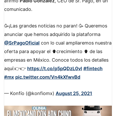
afirmó
Pablo González
, CEO de Sr. Pago, en un
comunicado.
🥳¡Las grandes noticias no paran! 🥳 Queremos
anunciar que hemos adquirido la plataforma
@SrPagoOficial
con lo cual ampliaremos nuestra
oferta para apoyar el ⬆️crecimiento ⬆️ de las
empresas en México. Conoce todos los detalles
aquí:👉👉
https://t.co/p5pQDzL0vl
#fintech
#mx
pic.twitter.com/Vn4kXfwvBd
— Konfío (@konfiomx)
August 25, 2021