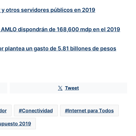
 y otros servidores públicos en 2019
de AMLO dispondrán de 168,600 mdp en el 2019
 plantea un gasto de 5.81 billones de pesos
Huawei reta a Apple y Samsung
con su regreso al 5G
Tweet
Gemini vs ChatGPT: la IA de Google
gana terreno en tráfico global
dor
Conectividad
Internet para Todos
upuesto 2019
Mercado global de smartphones
cae 11%; Xiaomi, Oppo y Vivo, los