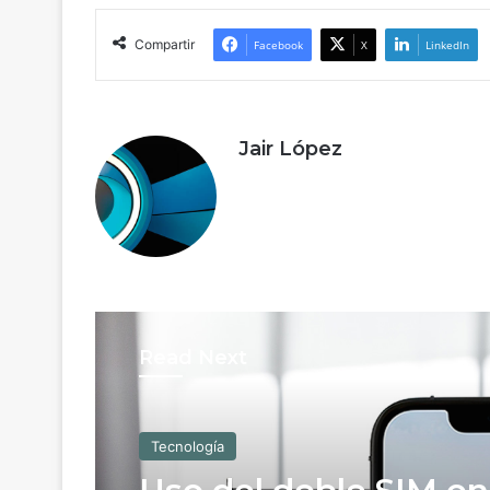
Compartir
Facebook
X
LinkedIn
Jair López
Read Next
Tecnología
Tecnología