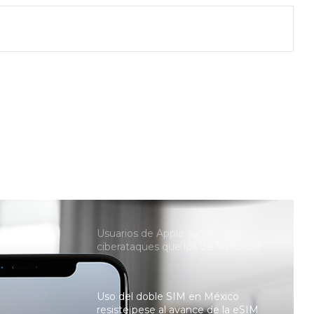
más afectados por la crisis de chips
Ventas de computadoras caen en
medio de la escasez de memorias
RAM
Fraudes digitales se disparan en
vacaciones; hoteles y boletos, entre
los principales blancos
Usuarios de Apple sufren más
ciberataques que los de Microsoft
Uso del doble SIM en México
resiste pese al avance de la eSIM
Apple Upgrade: qué es y cómo