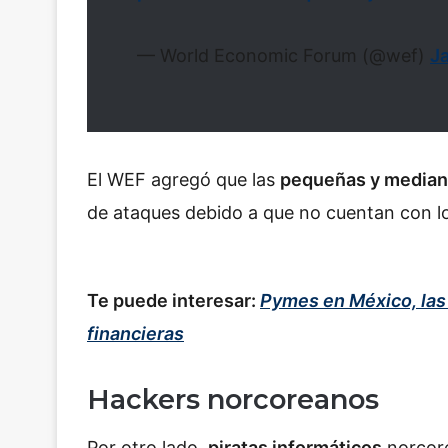
— World Economic Forum (@wef)
J
El WEF agregó que las
pequeñas y media
de ataques debido a que no cuentan con lo
Te puede interesar:
Pymes en México, las 
financieras
Hackers norcoreanos
Por otro lado,
piratas informáticos
norcore