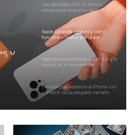
Uso del doble SIM en México
resiste pese al avance de la eSIM
Apple Upgrade: qué es y cómo
es y
funciona el nuevo plan para
estrenar un iPhone o una Mac con
evo
pagos mensuales
n
Apple busca arrebatar a Samsung la
corona en el mercado de
on
smartphones plegables en 2026
Samsung se adelanta al iPhone con
el Fold 8: lanza plegable tamaño
pasaporte
Huawei reta a Apple y Samsung
con su regreso al 5G
L
o