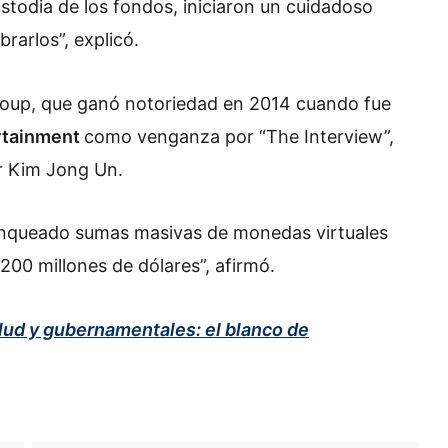
stodia de los fondos, iniciaron un cuidadoso
brarlos”, explicó.
roup, que ganó notoriedad en 2014 cuando fue
rtainment
como venganza por “The Interview”,
der Kim Jong Un.
blanqueado sumas masivas de monedas virtuales
00 millones de dólares”, afirmó.
lud y gubernamentales: el blanco de
Huawei reta a Apple y Samsung
con su regreso al 5G