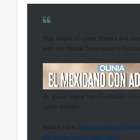
Stay ahead of cyber threats and kee
with the Global Cybersecurity Outlo
As global digital transformation con
cyber threats.
Read it here:
https://t.co/sJvHZQh
pic.twitter.com/V3qD1Z1wjJ