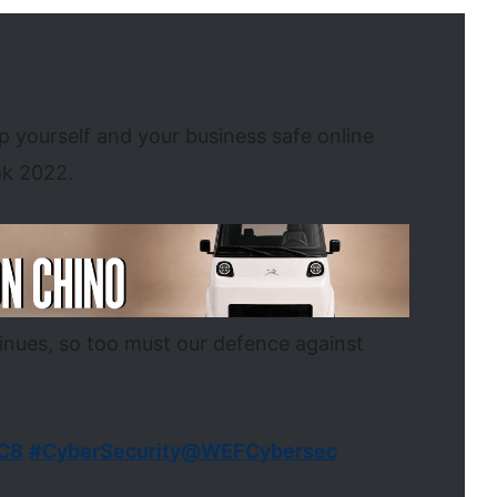
p yourself and your business safe online
ok 2022.
tinues, so too must our defence against
5C8
#CyberSecurity
@WEFCybersec