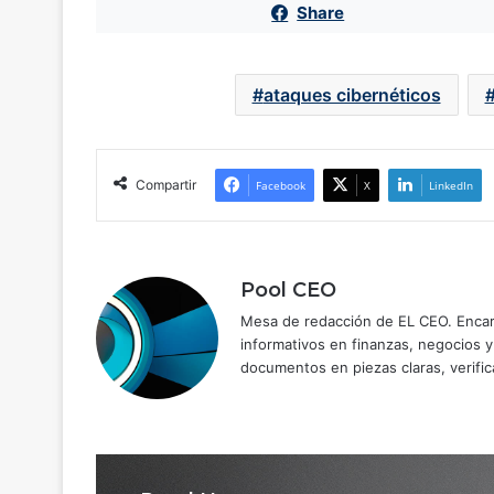
Share
ataques cibernéticos
Compartir
Facebook
X
LinkedIn
Pool CEO
Mesa de redacción de EL CEO. Encarg
informativos en finanzas, negocios 
documentos en piezas claras, verific