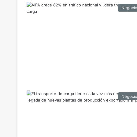
Negoci
Negoci