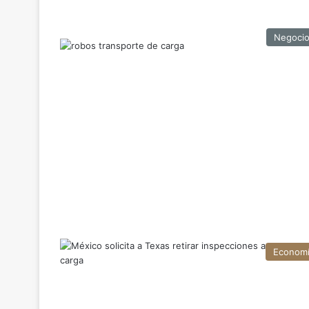
Negoci
Econom