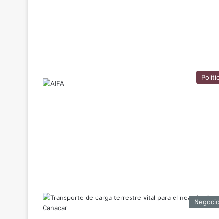
Políti
Negoci