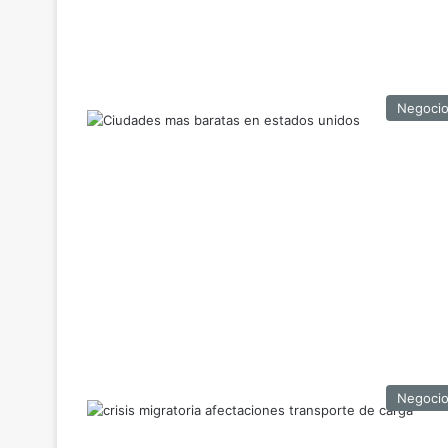
Negoci
Negoci