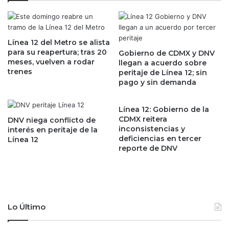
u
a
e
n
E
c
U
Línea 12 del Metro se alista
i
para su reapertura; tras 20
s
Gobierno de CDMX y DNV
a
meses, vuelven a rodar
llegan a acuerdo sobre
o
s
trenes
peritaje de Línea 12; sin
l
l
pago y sin demanda
i
u
c
e
i
g
Línea 12: Gobierno de la
t
o
CDMX reitera
DNV niega conflicto de
ó
inconsistencias y
d
interés en peritaje de la
c
deficiencias en tercer
Línea 12
e
reporte de DNV
u
i
e
n
n
f
t
o
a
r
s
m
Lo Último
a
a
M
r