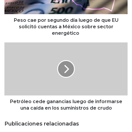
e
p
o
r
Peso cae por segundo día luego de que EU
s
solicitó cuentas a México sobre sector
e
energético
g
u
P
n
e
d
t
o
r
d
ó
í
l
a
e
l
o
u
c
e
e
Petróleo cede ganancias luego de informarse
g
d
una caída en los suministros de crudo
o
e
d
g
Publicaciones relacionadas
e
a
q
n