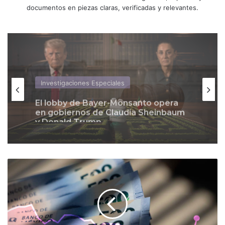
documentos en piezas claras, verificadas y relevantes.
Política
La imparcialidad de la SCJN, en duda
Investigaciones Especiales
por los amparos contra la reforma
judicial
P
El lobby de Bayer-Monsanto opera
e
en gobiernos de Claudia Sheinbaum
y Donald Trump
s
o
c
a