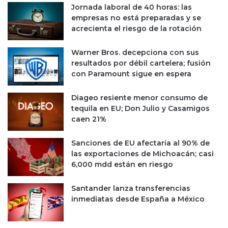
é
Jornada laboral de 40 horas: las
s
x
empresas no está preparadas y se
e
i
acrecienta el riesgo de la rotación
u
c
n
o
a
Warner Bros. decepciona con sus
s
c
resultados por débil cartelera; fusión
o
a
con Paramount sigue en espera
b
í
r
d
Diageo resiente menor consumo de
e
a
tequila en EU; Don Julio y Casamigos
s
e
caen 21%
e
n
c
l
Sanciones de EU afectaría al 90% de
t
o
las exportaciones de Michoacán; casi
o
s
6,000 mdd están en riesgo
r
s
e
u
n
Santander lanza transferencias
m
e
inmediatas desde España a México
i
r
n
g
i