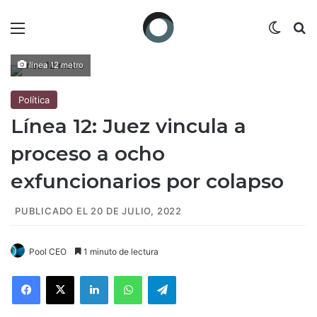
Menú
Switch
B
linea 12 metro
Política
Línea 12: Juez vincula a
proceso a ocho
exfuncionarios por colapso
PUBLICADO EL 20 DE JULIO, 2022
Pool CEO
1 minuto de lectura
Facebook
X
LinkedIn
WhatsApp
Telegram