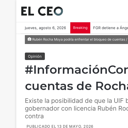
jueves, agosto 6, 2026
Breaking
FGR detiene a Ánge
Rubén Rocha Moya podría enfrentar el bloqueo de cuentas / 
Opinión
#InformaciónConf
cuentas de Rocha
Existe la posibilidad de que la UI
gobernador con licencia Rubén Ro
contra
PUBLICADO EL 13 DE MAYO, 2026