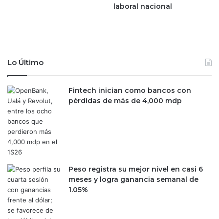
d
a
laboral nacional
e
s
C
d
a
e
r
R
l
o
Lo Último
o
c
s
h
S
a
Fintech inician como bancos con
l
M
pérdidas de más de 4,000 mdp
i
o
m
y
a
y
l
a
U
Peso registra su mejor nivel en casi 6
I
meses y logra ganancia semanal de
F
1.05%