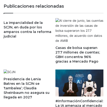
V
C
Publicaciones relacionadas
a
o
s
n
e
f
r
La imparcialidad de la
i
SCJN, en duda por los
s
d
amparos contra la reforma
o
e
judicial
c
n
i
c
o
Casas de bolsa superan
i
27.7 millones de cuentas;
e
a
GBM concentra 96%
s
l
gracias a Mercado Pago
t
:
r
L
a
a
t
s
Presidencia de Lenia
é
c
Batres en la SCJN se
g
‘tambalea’; Claudia
u
Sheinbaum no asegura su
i
e
llegada en 2027
c
n
#InformaciónConfidencial:
o
t
La IA amenaza al mercado