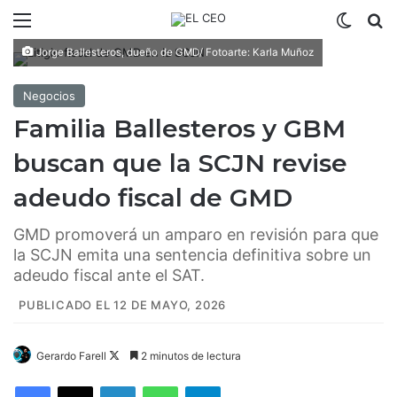
Menú
Switch
B
Jorge Ballesteros, dueño de GMD/ Fotoarte: Karla Muñoz
Negocios
Familia Ballesteros y GBM
buscan que la SCJN revise
adeudo fiscal de GMD
GMD promoverá un amparo en revisión para que
la SCJN emita una sentencia definitiva sobre un
adeudo fiscal ante el SAT.
PUBLICADO EL 12 DE MAYO, 2026
Gerardo Farell
F
2 minutos de lectura
o
Facebook
X
LinkedIn
WhatsApp
Telegram