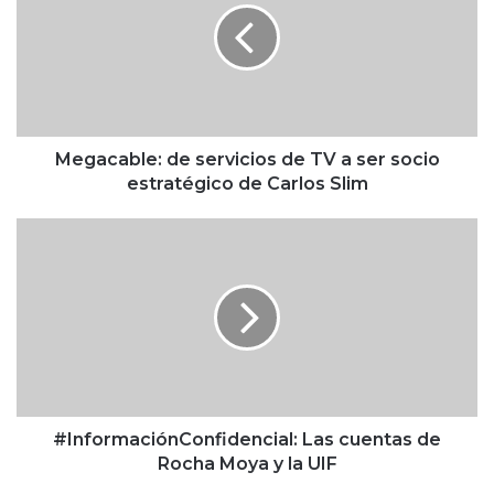
a
c
a
b
l
e
:
Megacable: de servicios de TV a ser socio
d
estratégico de Carlos Slim
e
s
#
e
I
r
n
v
f
i
o
c
r
i
m
o
a
s
c
d
i
#InformaciónConfidencial: Las cuentas de
e
ó
Rocha Moya y la UIF
T
n