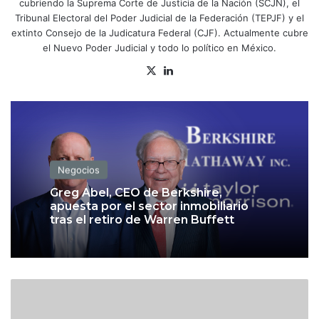
cubriendo la Suprema Corte de Justicia de la Nación (SCJN), el
Tribunal Electoral del Poder Judicial de la Federación (TEPJF) y el
extinto Consejo de la Judicatura Federal (CJF). Actualmente cubre
el Nuevo Poder Judicial y todo lo político en México.
X
Lin
ke
dIn
Negocios
Greg Abel, CEO de Berkshire,
apuesta por el sector inmobiliario
tras el retiro de Warren Buffett
M
e
g