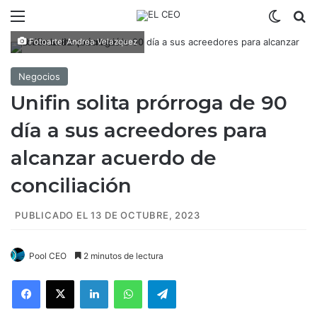
Menú
Switch
B
Fotoarte: Andrea Velazquez
Negocios
Unifin solita prórroga de 90
día a sus acreedores para
alcanzar acuerdo de
conciliación
PUBLICADO EL 13 DE OCTUBRE, 2023
Pool CEO
2 minutos de lectura
Facebook
X
LinkedIn
WhatsApp
Telegram