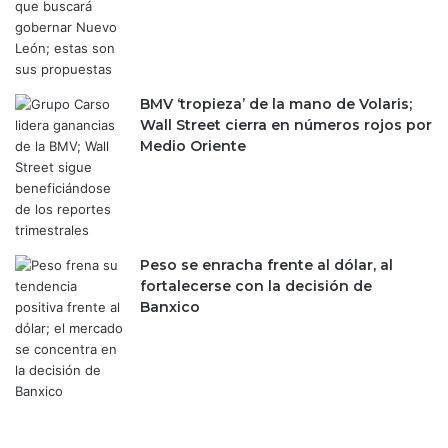
u
p
e
r
a
BMV ‘tropieza’ de la mano de Volaris;
l
Wall Street cierra en números rojos por
o
Medio Oriente
s
6
5
m
i
Peso se enracha frente al dólar, al
l
fortalecerse con la decisión de
l
Banxico
o
n
e
s
d
e
u