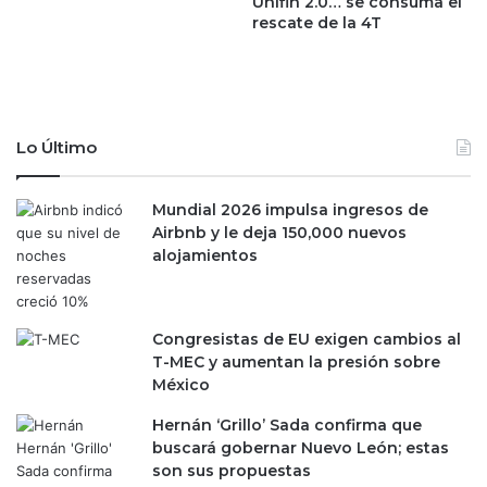
Unifin 2.0… se consuma el
e
rescate de la 4T
o
s
r
t
i
a
t
c
o
i
d
Lo Último
u
e
d
l
a
o
Mundial 2026 impulsa ingresos de
d
s
Airbnb y le deja 150,000 nuevos
c
m
alojamientos
o
e
l
x
o
i
Congresistas de EU exigen cambios al
m
c
T-MEC y aumentan la presión sobre
b
a
México
i
n
a
o
Hernán ‘Grillo’ Sada confirma que
n
s
buscará gobernar Nuevo León; estas
a
;
son sus propuestas
s