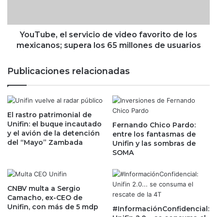
c
e
i
,
a
e
e
l
YouTube, el servicio de video favorito de los
n
s
mexicanos; supera los 65 millones de usuarios
S
e
u
r
Publicaciones relacionadas
d
v
a
i
m
c
é
i
r
El rastro patrimonial de
o
Unifin: el buque incautado
i
Fernando Chico Pardo:
d
y el avión de la detención
entre los fantasmas de
c
e
del “Mayo” Zambada
Unifin y las sombras de
a
v
SOMA
y
i
l
d
l
e
e
o
CNBV multa a Sergio
g
f
Camacho, ex-CEO de
a
Unifin, con más de 5 mdp
a
#InformaciónConfidencial:
a
v