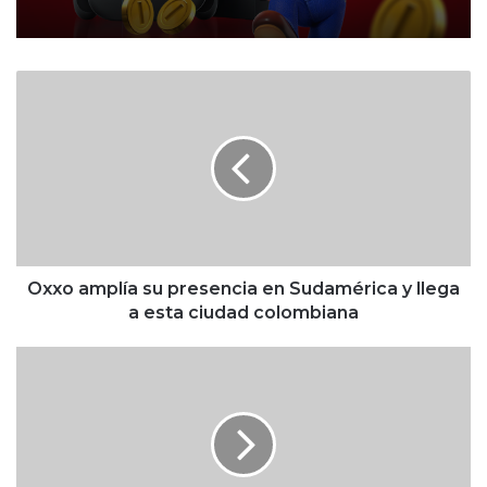
O
x
x
o
a
m
p
l
í
a
Oxxo amplía su presencia en Sudamérica y llega
s
a esta ciudad colombiana
u
p
Y
r
o
e
u
s
T
e
u
n
b