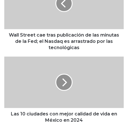
S
t
r
e
e
t
Wall Street cae tras publicación de las minutas
c
de la Fed; el Nasdaq es arrastrado por las
a
tecnológicas
e
t
L
r
a
a
s
s
1
p
0
u
c
b
i
l
u
i
d
c
a
Las 10 ciudades con mejor calidad de vida en
a
d
México en 2024
c
e