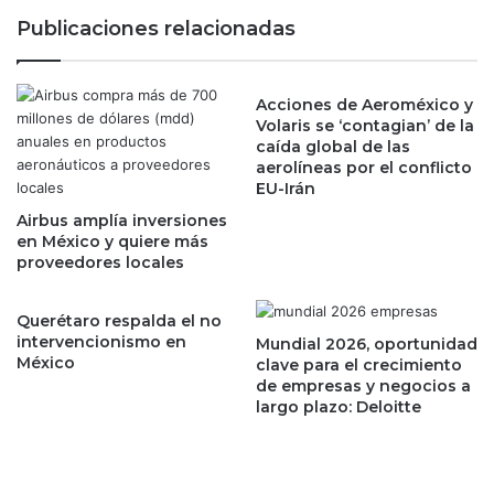
i
s
Publicaciones relacionadas
ó
c
n
o
d
n
e
Acciones de Aeroméxico y
m
Volaris se ‘contagian’ de la
l
e
caída global de las
a
j
aerolíneas por el conflicto
s
o
EU-Irán
m
r
i
Airbus amplía inversiones
c
en México y quiere más
n
a
proveedores locales
u
l
t
i
a
d
Querétaro respalda el no
s
a
intervencionismo en
Mundial 2026, oportunidad
d
d
México
clave para el crecimiento
e
d
de empresas y negocios a
l
largo plazo: Deloitte
e
a
v
F
i
e
d