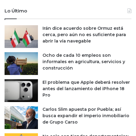
d
a
;
e
Lo Último
e
n
l
M
N
é
Irán dice acuerdo sobre Ormuz está
a
x
cerca, pero aún no es suficiente para
s
i
abrir la vía navegable
d
c
a
o
Ocho de cada 10 empleos son
q
e
informales en agricultura, servicios y
e
n
construcción
s
2
a
0
El problema que Apple deberá resolver
r
2
antes del lanzamiento del iPhone 18
r
4
Pro
a
s
t
Carlos Slim apuesta por Puebla; así
r
busca expandir el imperio inmobiliario
a
de Grupo Carso
d
o