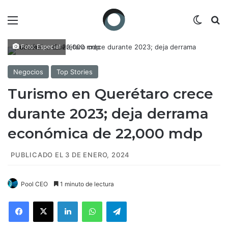
Menú
Switch
B
Foto: Especial
Negocios
Top Stories
Turismo en Querétaro crece
durante 2023; deja derrama
económica de 22,000 mdp
PUBLICADO EL 3 DE ENERO, 2024
Pool CEO
1 minuto de lectura
Facebook
X
LinkedIn
WhatsApp
Telegram