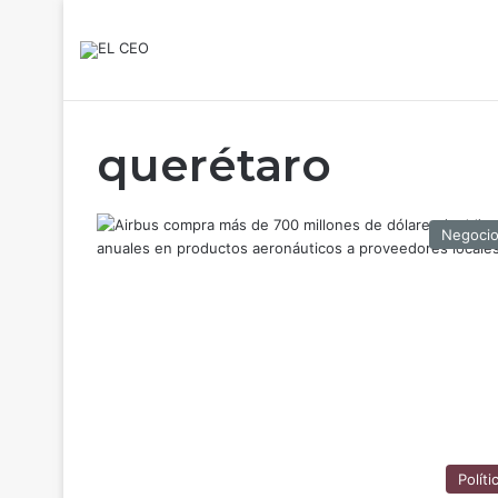
querétaro
Negoci
Políti