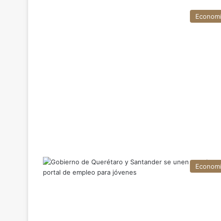
Econom
Econom