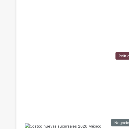
Políti
Negoci