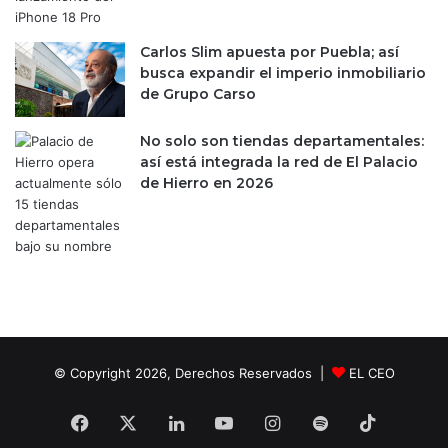
e
d
s
e
g
Carlos Slim apuesta por Puebla; así
S
o
busca expandir el imperio inmobiliario
p
s
de Grupo Carso
a
p
c
r
No solo son tiendas departamentales:
e
e
así está integrada la red de El Palacio
X
v
de Hierro en 2026
i
s
t
o
s
p
o
r
e
© Copyright 2026, Derechos Reservados |
EL CEO
l
S
Facebook
X
LinkedIn
YouTube
Instagram
Spotify
TikTok
&
P