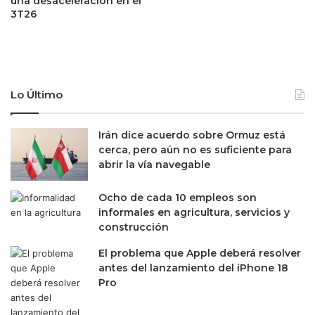
una desaceleración en el
i
s
3T26
a
t
g
a
r
s
a
m
c
i
i
Lo Último
n
a
o
s
r
Irán dice acuerdo sobre Ormuz está
a
i
cerca, pero aún no es suficiente para
l
s
abrir la vía navegable
a
t
e
a
x
Ocho de cada 10 empleos son
s
i
informales en agricultura, servicios y
p
t
construcción
e
o
s
El problema que Apple deberá resolver
s
e
antes del lanzamiento del iPhone 18
a
a
Pro
O
r
P
i
I