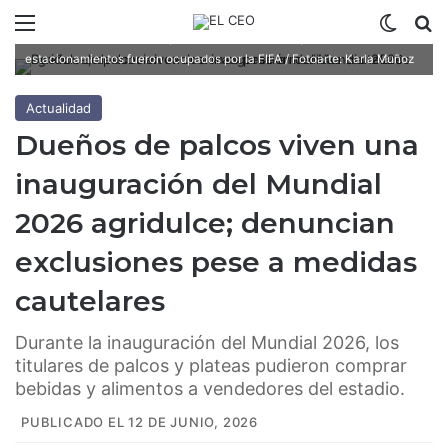
Menú
Switch
B
Los titulares de Palcos y Plateas denunciaron que los
estacionamientos fueron ocupados por la FIFA / Fotoarte: Karla Muñoz
Actualidad
Dueños de palcos viven una
inauguración del Mundial
2026 agridulce; denuncian
exclusiones pese a medidas
cautelares
Durante la inauguración del Mundial 2026, los
titulares de palcos y plateas pudieron comprar
bebidas y alimentos a vendedores del estadio.
PUBLICADO EL 12 DE JUNIO, 2026