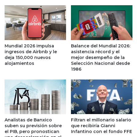
r
t
b
u
i
n
l
i
l
d
o
a
n
d
Mundial 2026 impulsa
Balance del Mundial 2026:
a
p
ingresos de Airbnb y le
asistencia récord y el
r
a
deja 150,000 nuevos
mejor desempeño de la
i
r
alojamientos
Selección Nacional desde
o
1986
a
d
i
e
n
l
v
a
e
h
r
i
s
s
i
Analistas de Banxico
Filtran el millonario salario
t
o
suben su previsión sobre
que recibiría Gianni
o
n
el PIB, pero pronostican
Infantino con el fondo FFE
r
i