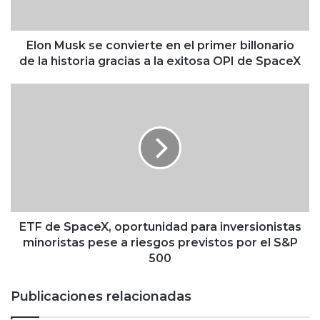
k
s
e
Elon Musk se convierte en el primer billonario
c
de la historia gracias a la exitosa OPI de SpaceX
o
n
E
v
T
i
F
e
d
r
e
t
S
e
p
e
a
n
c
e
e
ETF de SpaceX, oportunidad para inversionistas
l
X
minoristas pese a riesgos previstos por el S&P
p
,
500
r
o
i
p
Publicaciones relacionadas
m
o
e
r