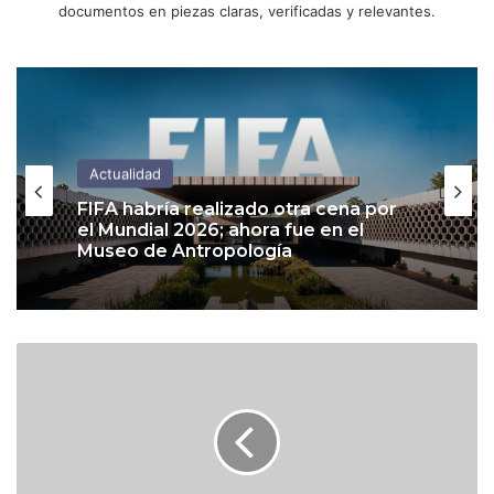
documentos en piezas claras, verificadas y relevantes.
Actualidad
FIFA habría realizado otra cena por
el Mundial 2026; ahora fue en el
Museo de Antropología
E
l
o
n
M
u
s