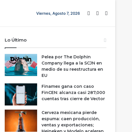
Barra lateral
Switch skin
Buscar
Viernes, Agosto 7, 2026
Lo Último
Pelea por The Dolphin
Company llega a la SCJN en
medio de su reestructura en
EU
Finamex gana con caso
FinCEN: alcanza casi 287,000
cuentas tras cierre de Vector
Cerveza mexicana pierde
espuma: caen producción,
ventas y exportaciones;
Heineken y Modelo aceleran