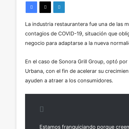
Facebook
X
LinkedIn
l
l
o
La industria restaurantera fue una de las m
w
o
contagios de COVID-19, situación que obli
n
negocio para adaptarse a la nueva normali
X
En el caso de Sonora Grill Group, optó por
Urbana, con el fin de acelerar su crecimie
ayuden a atraer a los consumidores.
Estamos franquiciando porque creem