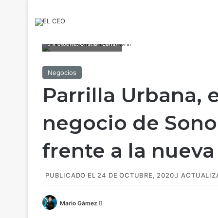
(Fotoarte: Cristian Laris)
Negocios
Parrilla Urbana,
negocio de Sonor
frente a la nuev
PUBLICADO EL 24 DE OCTUBRE, 2020
ACTUALIZA
Mario Gámez
F
o