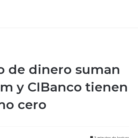
do de dinero suman
am y CIBanco tienen
mo cero
3 minutos de lectura