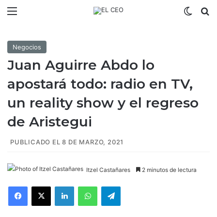
Menú
Switch
B
Negocios
Juan Aguirre Abdo lo
apostará todo: radio en TV,
un reality show y el regreso
de Aristegui
PUBLICADO EL 8 DE MARZO, 2021
Itzel Castañares
2 minutos de lectura
Facebook
X
LinkedIn
WhatsApp
Telegram