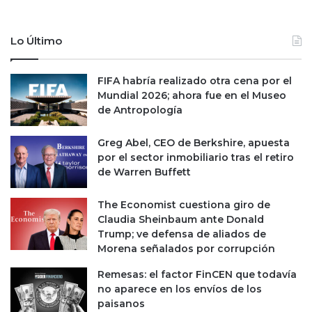
c
s
i
p
o
o
Lo Último
n
r
e
c
s
FIFA habría realizado otra cena por el
o
Mundial 2026; ahora fue en el Museo
b
de Antropología
r
o
d
Greg Abel, CEO de Berkshire, apuesta
e
por el sector inmobiliario tras el retiro
c
de Warren Buffett
o
m
The Economist cuestiona giro de
i
Claudia Sheinbaum ante Donald
s
Trump; ve defensa de aliados de
i
Morena señalados por corrupción
o
n
Remesas: el factor FinCEN que todavía
e
no aparece en los envíos de los
s
paisanos