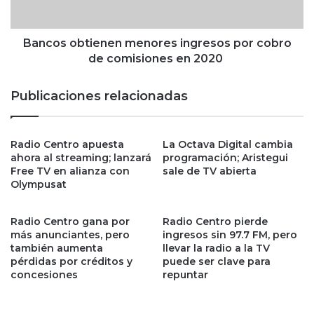
o
b
:
t
e
i
Bancos obtienen menores ingresos por cobro
l
e
de comisiones en 2020
a
n
l
e
Publicaciones relacionadas
m
n
a
m
d
e
e
Radio Centro apuesta
La Octava Digital cambia
n
ahora al streaming; lanzará
programación; Aristegui
l
o
Free TV en alianza con
sale de TV abierta
a
r
Olympusat
s
e
o
s
r
i
Radio Centro gana por
Radio Centro pierde
g
n
más anunciantes, pero
ingresos sin 97.7 FM, pero
a
también aumenta
llevar la radio a la TV
g
pérdidas por créditos y
puede ser clave para
n
r
concesiones
repuntar
i
e
z
s
a
o