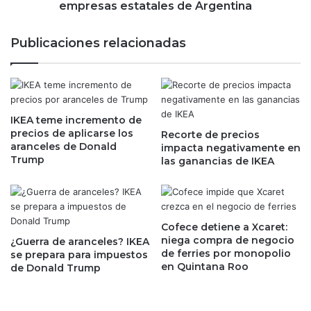
r
i
empresas estatales de Argentina
é
f
d
i
Publicaciones relacionadas
i
r
t
m
o
a
p
d
o
e
r
IKEA teme incremento de
c
precios de aplicarse los
6
Recorte de precios
r
aranceles de Donald
impacta negativamente en
0
e
Trump
las ganancias de IKEA
0
t
m
o
i
p
l
a
l
r
Cofece detiene a Xcaret:
o
a
niega compra de negocio
¿Guerra de aranceles? IKEA
n
p
de ferries por monopolio
se prepara para impuestos
e
en Quintana Roo
r
de Donald Trump
s
i
d
v
e
a