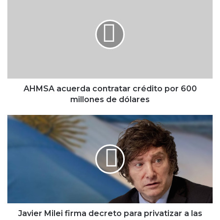
H
M
S
A
a
c
u
e
r
AHMSA acuerda contratar crédito por 600
d
millones de dólares
a
c
J
o
a
n
v
t
i
r
e
a
r
t
M
a
i
r
l
c
e
Javier Milei firma decreto para privatizar a las