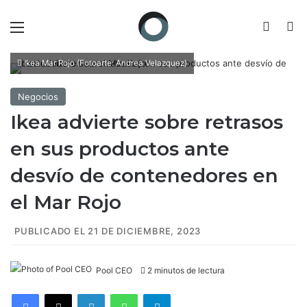
Menú
Switch
B
Ikea Mar Rojo (Fotoarte: Andrea Velazquez)
Negocios
Ikea advierte sobre retrasos
en sus productos ante
desvío de contenedores en
el Mar Rojo
PUBLICADO EL 21 DE DICIEMBRE, 2023
Pool CEO
2 minutos de lectura
Facebook
X
LinkedIn
WhatsApp
Telegram