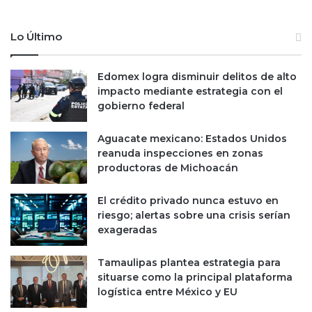
d
t
ó
i
Lo Último
l
z
a
a
r
r
Edomex logra disminuir delitos de alto
e
a
impacto mediante estrategia con el
s
l
gobierno federal
a
s
Aguacate mexicano: Estados Unidos
e
reanuda inspecciones en zonas
m
productoras de Michoacán
p
r
El crédito privado nunca estuvo en
e
riesgo; alertas sobre una crisis serían
s
exageradas
a
s
Tamaulipas plantea estrategia para
e
situarse como la principal plataforma
s
logística entre México y EU
t
a