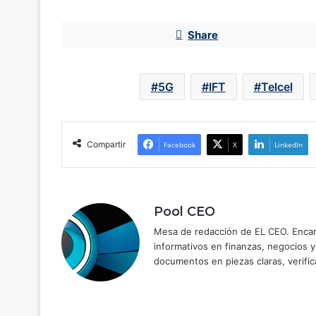
Share
5G
IFT
Telcel
Compartir
Facebook
X
LinkedIn
Pool CEO
Mesa de redacción de EL CEO. Encarg
informativos en finanzas, negocios 
documentos en piezas claras, verific