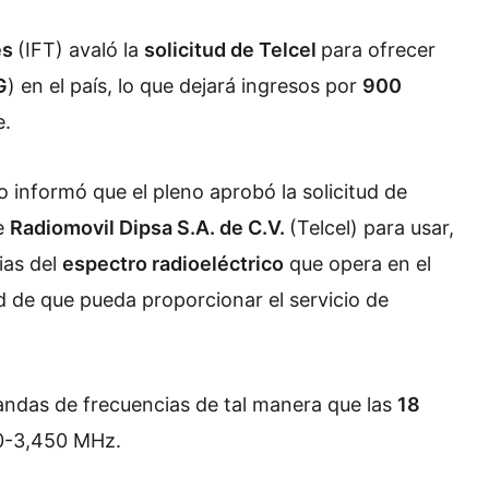
es
(IFT) avaló la
solicitud de Telcel
para ofrecer
G
) en el país, lo que dejará ingresos por
900
e.
o informó que el pleno aprobó
la solicitud de
e
Radiomovil Dipsa S.A. de C.V.
(Telcel)
para usar,
ias del
espectro radioeléctrico
que opera en el
ad de que pueda proporcionar el servicio de
bandas de frecuencias de tal manera que las
18
0-3,
450 MHz.