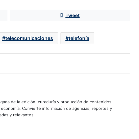
Fintech inician como bancos con
pérdidas de más de 4,000 mdp
Tweet
Greg Abel, CEO de Berkshire,
telecomunicaciones
telefonía
apuesta por el sector inmobiliario
tras el retiro de Warren Buffett
BlackRock gana peso en Televisa:
eleva su participación a 5.2% y se
vuelve el sexto mayor inversionista
Pelea por The Dolphin Company
llega a la SCJN en medio de su
reestructura en EU
ada de la edición, curaduría y producción de contenidos
y economía. Convierte información de agencias, reportes y
adas y relevantes.
Cerveza mexicana pierde espuma:
caen producción, ventas y
exportaciones; Heineken y Modelo
aceleran inversiones