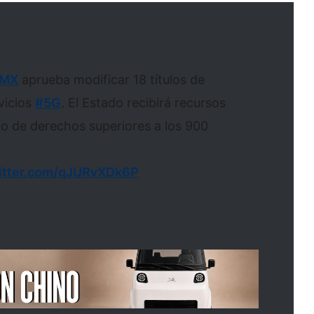
_MX
aprueba modificar 18 títulos de
vicios
#5G
. El Estado recibirá recursos
o de derechos superiores a los 900
witter.com/qJURvXDk6P