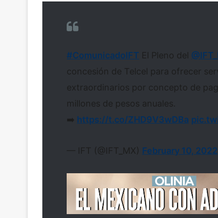
#ComunicadoIFT
El Pleno del
@IFT
concesión de Telcel para ofrecer ser
extraordinarios por concepto de pag
millones de pesos anuales.
➡️
https://t.co/ZHD9V3wDBa
pic.t
— IFT (@IFT_MX)
February 10, 2022