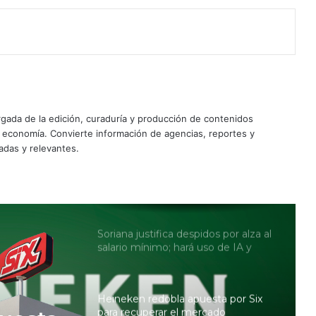
contratos
SpaceX ‘se estrella’ en la Luna y en
Wall Street: se desploma en bolsa
tras su reporte trimestral
Parques, streaming y Toy Story 5:
ada de la edición, curaduría y producción de contenidos
motores de Disney para superar las
expectativas de Wall Street
y economía. Convierte información de agencias, reportes y
adas y relevantes.
Exportaciones de petróleo de
Pemex se desploman 28%; las más
bajas en 36 años
Soriana justifica despidos por alza al
salario mínimo; hará uso de IA y
autopago para reemplazar a
trabajadores
Heineken redobla apuesta por Six
para recuperar el mercado