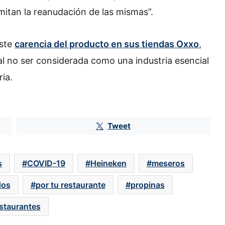
rmitan la reanudación de las mismas”.
iste
carencia del producto en sus tiendas Oxxo
,
al no ser considerada como una industria esencial
ia.
Tweet
s
COVID-19
Heineken
meseros
SuKarne y Salud Digna: esta es la
relación entre ambas compañías
mexicanas
dos
por tu restaurante
propinas
staurantes
Filiales de Pemex y CFE deberán
transparentar estados financieros y