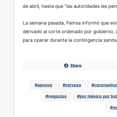
de abril, hasta que “las autoridades les pe
La semana pasada, Femsa informó que ex
derivado al corte ordenado por gobierno, 
para operar durante la contingencia sanitar
Share
apoyos
cerveza
coronaviru
negocios
por méxico por to
re