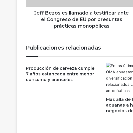
s
e
Jeff Bezos es llamado a testificar ante
s
el Congreso de EU por presuntas
l
prácticas monopólicas
l
a
m
Publicaciones relacionadas
a
d
o
Producción de cerveza cumple
a
7 años estancada entre menor
t
consumo y aranceles
e
s
t
Más allá de 
i
aduanas a ho
f
negocios de
i
c
a
r