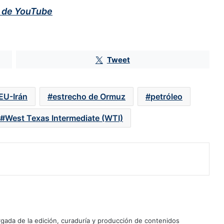
l de YouTube
Precios del petróleo suman su
segunda jornada al hilo con caídas
de alrededor del 6%
Tweet
BMV frena su tendencia negativa
gracias a OMA; el S&P y el Dow
 EU-Irán
estrecho de Ormuz
petróleo
Jones cierran en máximos
históricos
West Texas Intermediate (WTI)
Peso se impone al dólar ante la
reactivación del apetito por el
riesgo y los datos de consumo en
México
Petróleo cae alrededor de 5% ante
una desescalada en el conflicto de
Medio Oriente
Megacable lleva a la BMV a
ada de la edición, curaduría y producción de contenidos