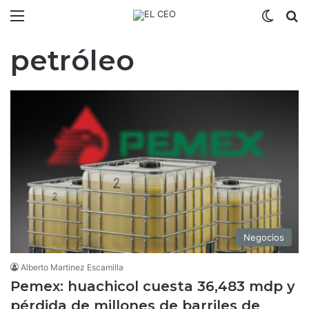
Menú
Switch
B
petróleo
Negocios
Alberto Martinez Escamilla
Pemex: huachicol cuesta 36,483 mdp y
pérdida de millones de barriles de