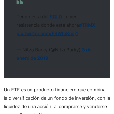
Tengo esta del
$GLD
Le veo
resistencia donde está ahora
#TRMX
pic.twitter.com/ERWleKmij1
— Nitza Barky (@NitzaBarky)
3 de
enero de 2019
Un ETF es un producto financiero que combina
la diversificación de un fondo de inversión, con la
liquidez de una acción, al comprarse y venderse