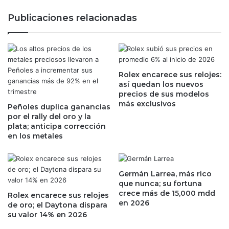
c
n
Publicaciones relacionadas
o
i
n
t
a
o
s
J
p
u
i
Rolex encarece sus relojes:
á
así quedan los nuevos
r
r
precios de sus modelos
a
e
más exclusivos
c
Peñoles duplica ganancias
z
por el rally del oro y la
i
y
plata; anticipa corrección
o
M
en los metales
n
i
e
g
s
u
e
e
Germán Larrea, más rico
s
l
que nunca; su fortuna
p
H
crece más de 15,000 mdd
Rolex encarece sus relojes
a
en 2026
i
de oro; el Daytona dispara
c
d
su valor 14% en 2026
i
a