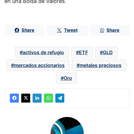
en una Bolsa de Valores.
Share
Tweet
Share
activos de refugio
ETF
GLD
mercados accionarios
metales preciosos
Oro