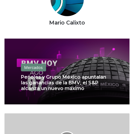
Mario Calixto
Mercados
Peñoles y Grupo México apuntalan
las ganancias de la BMV; el S&P
alcanza un nuevo máximo
L
a
L