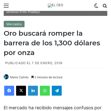
Menú
Switch
B
El metal dorado buscará establecer un nuevo máximo de las últimas
semanas (Foto: Pixabay)
Mercados
Oro buscará romper la
barrera de los 1,300 dólares
por onza
PUBLICADO EL 7 DE ENERO, 2019
Mario Calixto
2 minutos de lectura
Facebook
X
LinkedIn
WhatsApp
Telegram
El mercado ha recibido mensajes confusos por