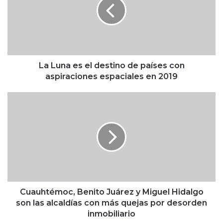
u
n
a
e
s
e
l
La Luna es el destino de países con
d
aspiraciones espaciales en 2019
e
s
C
t
u
i
a
n
u
o
h
d
t
e
é
p
m
a
o
í
c
Cuauhtémoc, Benito Juárez y Miguel Hidalgo
s
,
son las alcaldías con más quejas por desorden
e
B
inmobiliario
s
e