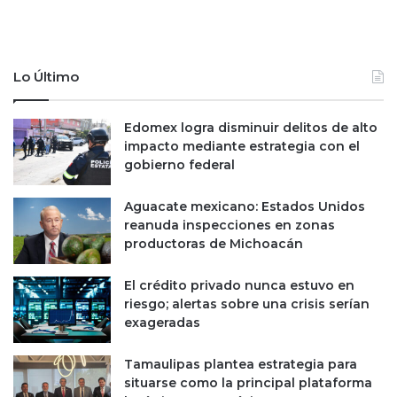
a
l
l
g
e
o
s
s
Lo Último
e
o
n
n
2
l
Edomex logra disminuir delitos de alto
0
a
impacto mediante estrategia con el
1
s
gobierno federal
9
a
l
Aguacate mexicano: Estados Unidos
c
reanuda inspecciones en zonas
a
productoras de Michoacán
l
d
El crédito privado nunca estuvo en
í
riesgo; alertas sobre una crisis serían
a
exageradas
s
c
Tamaulipas plantea estrategia para
o
situarse como la principal plataforma
n