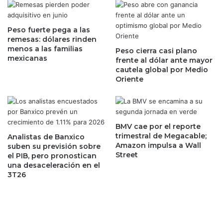
a
c
c
a
o
Peso fuerte pega a las
s
remesas: dólares rinden
n
e
menos a las familias
g
Peso cierra casi plano
s
mexicanas
frente al dólar ante mayor
e
a
cautela global por Medio
n
h
Oriente
e
o
r
r
a
a
r
m
m
e
BMV cae por el reporte
á
n
trimestral de Megacable;
Analistas de Banxico
s
Amazon impulsa a Wall
o
suben su previsión sobre
Street
p
el PIB, pero pronostican
s
una desaceleración en el
r
f
3T26
e
a
c
c
a
t
r
i
i
b