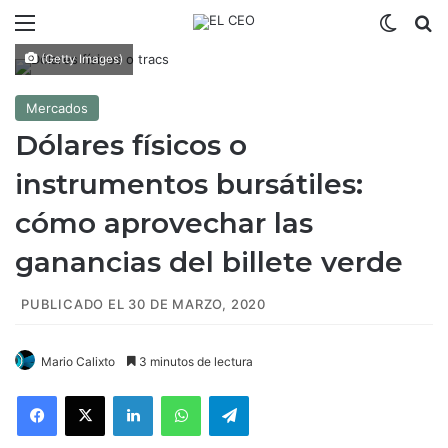
Menú
Switch
B
(Getty Images)
Mercados
Dólares físicos o
instrumentos bursátiles:
cómo aprovechar las
ganancias del billete verde
PUBLICADO EL 30 DE MARZO, 2020
Mario Calixto
3 minutos de lectura
Facebook
X
LinkedIn
WhatsApp
Telegram