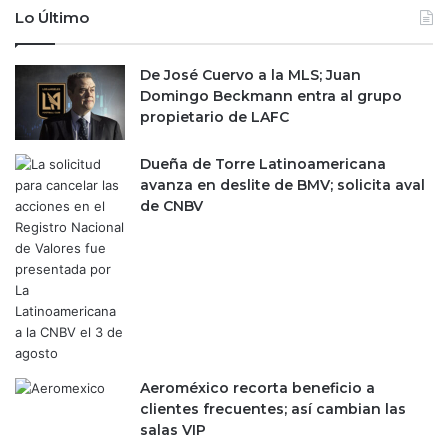
e
l
Lo Último
d
e
a
t
d
De José Cuervo a la MLS; Juan
r
l
Domingo Beckmann entra al grupo
a
a
propietario de LAFC
s
b
l
o
a
Dueña de Torre Latinoamericana
r
c
avanza en deslite de BMV; solicita aval
a
r
de CNBV
l
i
e
s
n
i
M
s
é
p
x
e
i
t
c
r
Aeroméxico recorta beneficio a
o
o
clientes frecuentes; así cambian las
l
salas VIP
e