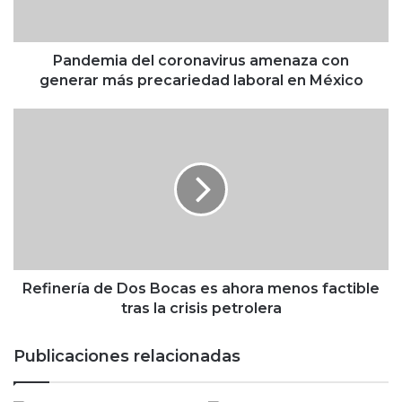
i
a
d
e
Pandemia del coronavirus amenaza con
l
generar más precariedad laboral en México
c
o
R
r
e
o
f
n
i
a
n
v
e
i
r
r
í
u
a
s
d
Refinería de Dos Bocas es ahora menos factible
a
e
tras la crisis petrolera
m
D
e
o
Publicaciones relacionadas
n
s
a
B
z
o