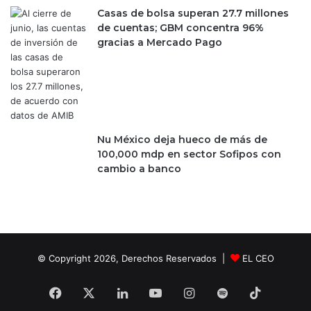
r
Casas de bolsa superan 27.7 millones
a
de cuentas; GBM concentra 96%
gracias a Mercado Pago
Nu México deja hueco de más de
100,000 mdp en sector Sofipos con
cambio a banco
© Copyright 2026, Derechos Reservados |
EL CEO
Facebook
X
LinkedIn
YouTube
Instagram
Spotify
TikTok