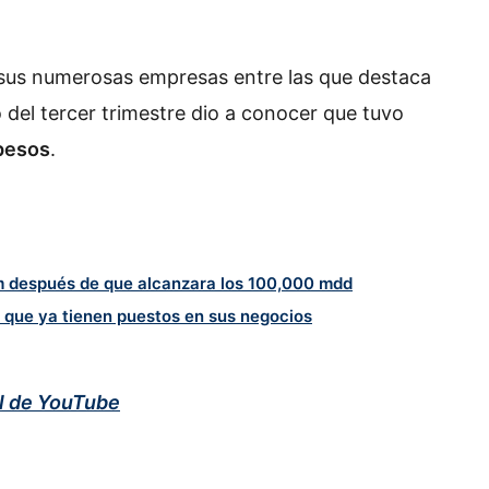
 sus numerosas empresas entre las que destaca
 del tercer trimestre dio a conocer que tuvo
 pesos
.
im después de que alcanzara los 100,000 mdd
m que ya tienen puestos en sus negocios
El consejo de Warren Buffett para
al de YouTube
transformar 10,000 dólares en una
gran fortuna