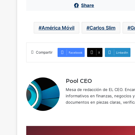
Share
América Móvil
Carlos Slim
G
Compartir
Facebook
X
LinkedIn
Pool CEO
Mesa de redacción de EL CEO. Encarg
informativos en finanzas, negocios 
documentos en piezas claras, verific