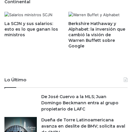
Continental
o
S
c
P
e
N
r
;
La SCJN y sus salarios:
Berkshire Hathaway y
e
esto es lo que ganan los
Alphabet: la inversión que
N
ministros
cambió la visión de
l
B
Warren Buffett sobre
a
A
Google
n
y
u
M
n
L
c
B
i
s
o
o
Lo Último
d
n
e
l
De José Cuervo a la MLS; Juan
B
a
Domingo Beckmann entra al grupo
a
s
propietario de LAFC
n
p
x
r
Dueña de Torre Latinoamericana
i
i
avanza en deslite de BMV; solicita aval
c
n