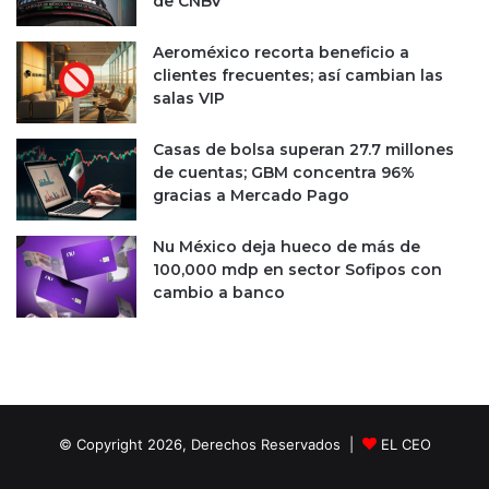
de CNBV
o
c
y
i
Aeroméxico recorta beneficio a
l
p
clientes frecuentes; así cambian las
a
a
salas VIP
i
l
n
e
f
s
Casas de bolsa superan 27.7 millones
l
c
de cuentas; GBM concentra 96%
a
a
gracias a Mercado Pago
c
n
i
d
Nu México deja hueco de más de
ó
i
100,000 mdp en sector Sofipos con
n
d
cambio a banco
d
a
e
t
E
a
U
s
© Copyright 2026, Derechos Reservados |
EL CEO