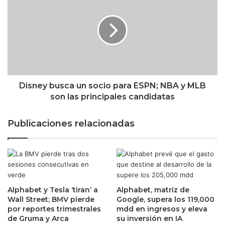
i
a
s
n
n
a
e
n
y
c
b
i
u
a
s
s
c
Disney busca un socio para ESPN; NBA y MLB
t
a
son las principales candidatas
r
u
a
n
Publicaciones relacionadas
s
s
d
o
a
c
r
i
s
o
e
p
a
Alphabet y Tesla ‘tiran’ a
Alphabet, matriz de
a
Wall Street; BMV pierde
Google, supera los 119,000
c
r
por reportes trimestrales
mdd en ingresos y eleva
o
a
de Gruma y Arca
su inversión en IA
n
E