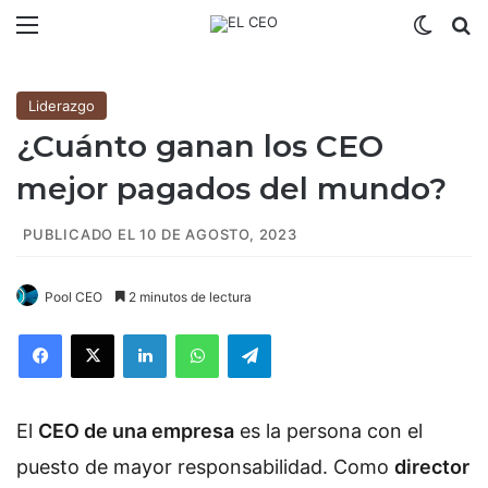
Menú
Switch
B
Liderazgo
¿Cuánto ganan los CEO
mejor pagados del mundo?
PUBLICADO EL 10 DE AGOSTO, 2023
Pool CEO
2 minutos de lectura
Facebook
X
LinkedIn
WhatsApp
Telegram
El
CEO de una empresa
es la persona con el
puesto de mayor responsabilidad. Como
director