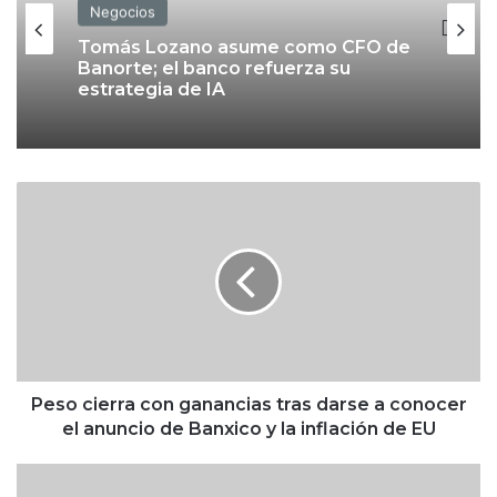
Negocios
Tomás Lozano asume como CFO de
Banorte; el banco refuerza su
estrategia de IA
P
e
s
o
c
i
e
r
r
a
Peso cierra con ganancias tras darse a conocer
c
el anuncio de Banxico y la inflación de EU
o
n
D
g