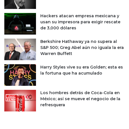
e
l
r
a
Hackers atacan empresa mexicana y
c
d
usan su impresora para exigir rescate
a
o
de 3,000 dólares
d
r
o
d
P
e
Berkshire Hathaway ya no supera al
a
l
S&P 500; Greg Abel aún no iguala la era
g
o
Warren Buffett
o
s
c
m
Harry Styles vive su era Golden; esta es
r
e
la fortuna que ha acumulado
e
r
c
c
e
a
Los hombres detrás de Coca-Cola en
n
d
México; así se mueve el negocio de la
o
refresquera
s