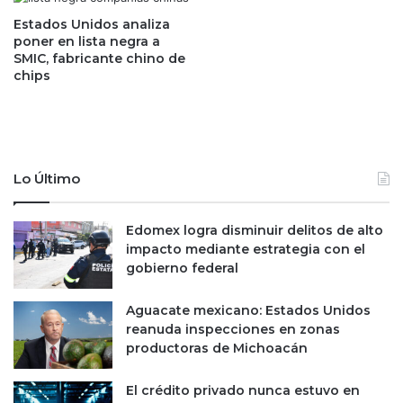
i
l
z
Estados Unidos analiza
a
poner en lista negra a
a
t
SMIC, fabricante chino de
r
e
chips
l
r
a
c
a
e
p
r
p
i
p
z
Lo Último
a
a
r
c
Edomex logra disminuir delitos de alto
a
i
impacto mediante estrategia con el
e
ó
gobierno federal
v
n
i
t
Aguacate mexicano: Estados Unidos
a
reanuda inspecciones en zonas
r
productoras de Michoacán
s
p
El crédito privado nunca estuvo en
y