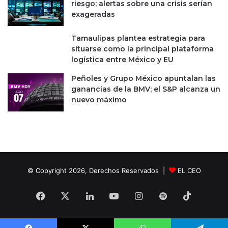
riesgo; alertas sobre una crisis serían
w
exageradas
a
r
Tamaulipas plantea estrategia para
e
situarse como la principal plataforma
d
logística entre México y EU
e
l
Peñoles y Grupo México apuntalan las
o
ganancias de la BMV; el S&P alcanza un
s
nuevo máximo
c
r
e
a
d
o
r
© Copyright 2026, Derechos Reservados |
EL CEO
e
s
Facebook
X
LinkedIn
YouTube
Instagram
Spotify
TikTok
d
e
P