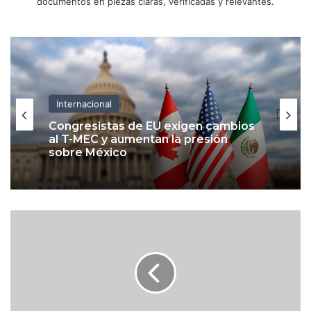
documentos en piezas claras, verificadas y relevantes.
Internacional
Congresistas de EU exigen cambios
al T-MEC y aumentan la presión
sobre México
W
h
a
t
s
A
p