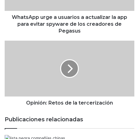
p
u
r
WhatsApp urge a usuarios a actualizar la app
g
para evitar spyware de los creadores de
e
Pegasus
a
u
O
s
p
u
i
a
n
r
i
i
ó
o
n
s
:
a
R
a
e
Opinión: Retos de la tercerización
c
t
t
o
Publicaciones relacionadas
u
s
a
d
l
e