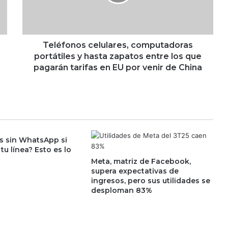
o
Fraudes digitales se disparan en
n
vacaciones; hoteles y boletos, entre
o
los principales blancos
s
c
Teléfonos celulares, computadoras
e
portátiles y hasta zapatos entre los que
l
pagarán tarifas en EU por venir de China
u
l
a
r
e
s
s sin WhatsApp si
,
tu línea? Esto es lo
c
Meta, matriz de Facebook,
o
supera expectativas de
m
ingresos, pero sus utilidades se
p
desploman 83%
u
t
a
d