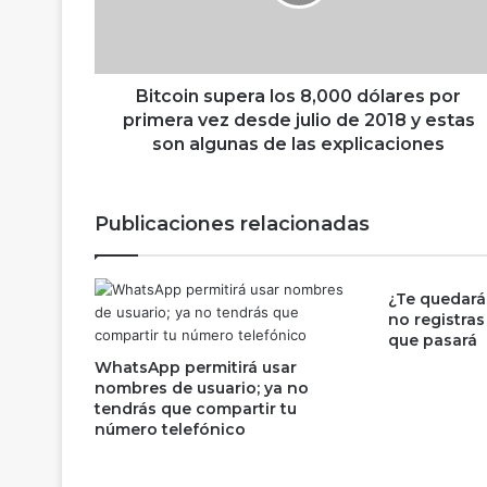
i
n
s
u
p
Bitcoin supera los 8,000 dólares por
e
primera vez desde julio de 2018 y estas
r
son algunas de las explicaciones
a
l
o
Publicaciones relacionadas
s
8
,
¿Te quedará
0
no registras 
0
que pasará
0
WhatsApp permitirá usar
d
nombres de usuario; ya no
ó
tendrás que compartir tu
l
número telefónico
a
r
e