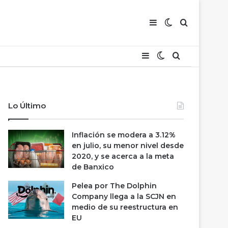
Barra lateral
Switch skin
Buscar
Barra lateral
Switch skin
Buscar
Lo Último
Inflación se modera a 3.12%
en julio, su menor nivel desde
2020, y se acerca a la meta
de Banxico
Pelea por The Dolphin
Company llega a la SCJN en
medio de su reestructura en
EU