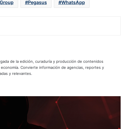
Group
Pegasus
WhatsApp
Usuarios de Apple sufren más
ciberataques que los de Microsoft
Uso del doble SIM en México
ada de la edición, curaduría y producción de contenidos
resiste pese al avance de la eSIM
y economía. Convierte información de agencias, reportes y
adas y relevantes.
Apple Upgrade: qué es y cómo
funciona el nuevo plan para estrenar
un iPhone o una Mac con pagos
mensuales
Apple busca arrebatar a Samsung la
corona en el mercado de
smartphones plegables en 2026