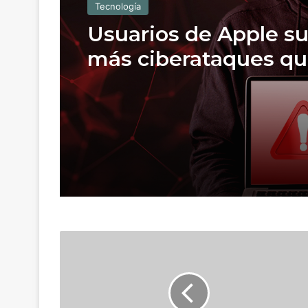
Tecnología
Usuarios de Apple su
más ciberataques qu
de Microsoft
B
i
t
c
o