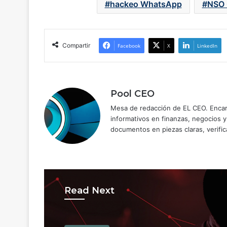
hackeo WhatsApp
NSO 
Compartir
Facebook
X
LinkedIn
Pool CEO
Mesa de redacción de EL CEO. Encarg
informativos en finanzas, negocios 
documentos en piezas claras, verific
Read Next